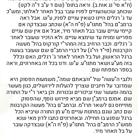
(ח"א סי' נג אות ב). וראה בתוס' (שם ד ע"ב ד"ה לקט)
שכותב שכשהעניים לפניו עובר בבל תאחר לאלתר, ומש"כ
עד ג' רגלים היינו כשאין עניים לפניו, ע"ש. אבל ראה
ברמב"ם בהל' מתנו"ע (פ"ח ה"א) שכתב שבצדקה אם
קיימי עניים עובר בבל תאחר מיד, אבל אם אין שם עניים
מפריש ומניח עד שימצא עניים. ולא הזכיר שעובר לאחר
ג' רגלים. וכבר הרחיב בזה המהר"י קורקוס בהל' מעשה
הקרבנות (פי"ד הי"ג) על דברי הרמב"ם שם שעובר בעשה
ברגל הראשון, ועל בל תאחר לאחר ג' רגלים, האם נכלל
בזה מע"ע ושאר מתנו"ע. ע"ש. ודנו בכל זה באחרונים, וראה
בספר המפתח שם.
ולגבי ה"עשה" של "והבאתם שמה", משמעות הפסוק היא
שמדובר על חיובים שצריך להעלות לירושלים, כגון מעשר
בהמה ומעשר שני וביכורים ובכורות. וכן ביאר ר"י על התורה
שם. אמנם ברמב"ן שם מביא פירוש נוסף, שהפסוק
מתייחס גם לשאר תרו"מ. וברמב"ם בהל' מעשה הקרבנות
שם כתב שגם במתנות עניים מ"ע מן התורה שיביא הכל
ברגל שפגע בו תחילה. ובאחרונים כתבו לדון מאי שנא
ממש"כ הרמב"ם בהל' מתנו"ע (פ"ח ה"א) שבצדקה עובר
על בל תאחר מיד.