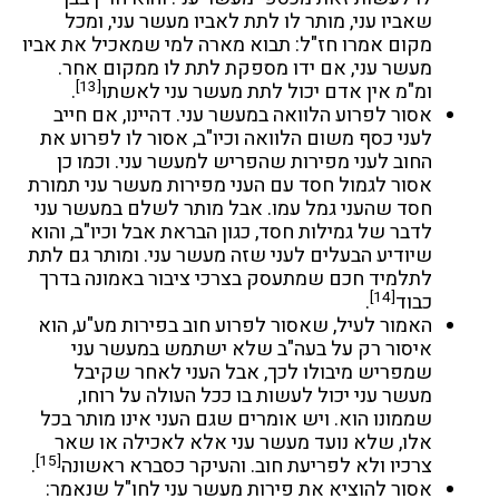
שאביו עני, מותר לו לתת לאביו מעשר עני, ומכל
מקום אמרו חז"ל: תבוא מארה למי שמאכיל את אביו
מעשר עני, אם ידו מספקת לתת לו ממקום אחר.
[13]
ומ"מ אין אדם יכול לתת מעשר עני לאשתו
.
אסור לפרוע הלוואה במעשר עני. דהיינו, אם חייב
לעני כסף משום הלוואה וכיו"ב, אסור לו לפרוע את
החוב לעני מפירות שהפריש למעשר עני. וכמו כן
אסור לגמול חסד עם העני מפירות מעשר עני תמורת
חסד שהעני גמל עמו. אבל מותר לשלם במעשר עני
לדבר של גמילות חסד, כגון הבראת אבל וכיו"ב, והוא
שיודיע הבעלים לעני שזה מעשר עני. ומותר גם לתת
לתלמיד חכם שמתעסק בצרכי ציבור באמונה בדרך
[14]
כבוד
.
האמור לעיל, שאסור לפרוע חוב בפירות מע"ע, הוא
איסור רק על בעה"ב שלא ישתמש במעשר עני
שמפריש מיבולו לכך, אבל העני לאחר שקיבל
מעשר עני יכול לעשות בו ככל העולה על רוחו,
שממונו הוא. ויש אומרים שגם העני אינו מותר בכל
אלו, שלא נועד מעשר עני אלא לאכילה או שאר
[15]
צרכיו ולא לפריעת חוב. והעיקר כסברא ראשונה
.
אסור להוציא את פירות מעשר עני לחו"ל שנאמר: