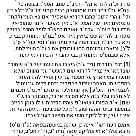
מידו, וכ"מ להדיא מל' הרמב"ם שם, והסמ"ג בעשה סי'
קס"א. וב"י כתב דגם אמתחלק בבית קתני וכו' ונ"ל דלא דק
וכו' שהרי התוס' כתבו להדיא שאפילו אם בא העני ולקחו
מוציאים מידו של העני, וא"כ איך אפשר לומר שמוציאין
מידו של בעה"ב. עכת"ד. ואולם כמש"כ לעיל מהגמ' בחולין
מפורש להדיא שמוציאין מידו אפי' במ"ע המתחלק בבית.
ולא כד' הב"ח, וכבר תמה עליו חתנו הט"ז (סי' של"א ס"ק
ל"ב), וביאר שכוונתם היא שכופין את בעה"ב העני לתת,
אלא שבמע"ע המתחלק בבית הבחירה בידו למי לתת.
[8]
בגמ' בנדרים (פד ע"ב) ביארו את טעמו של ר"א שסובר
שבדמאי אין צריך לקרוא שם למעשר עני, משום שלא
נחשדו עמי הארץ על מעשר עני כיון שאין להם הפסד
בהפרשתו, מאחר שיכול להפקיר נכסיו ויהיה עני ויטול
לעצמו את המע"ע [ואף שההלכה אינה כר"א, מ"מ חכמים
לא חלקו עליו בזה אלא מסיבה אחרת, כמבואר ברש"י
שם]. א"כ מפורש שאע"פ שהיו הפירות שלו בזמן החיוב
במעשר ובזמן ההפרשה, מ"מ כל שבשעת הנתינה הפירות
אינם שלו, יכול ליקח העני את מעשר העני לעצמו.
אמנם דעת רש"י אינה כן, שהנה במשנה בפאה (פ"ד מ"ט)
מובא שלר"א מי שליקט פאה [מתנו"ע, וה"ה מע"ע, שהרי