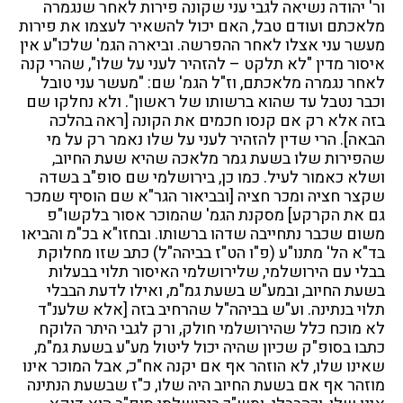
ור' יהודה נשיאה לגבי עני שקונה פירות לאחר שנגמרה
מלאכתם ועודם טבל, האם יכול להשאיר לעצמו את פירות
מעשר עני אצלו לאחר ההפרשה. וביארה הגמ' שלכו"ע אין
איסור מדין "לא תלקט – להזהיר לעני על שלו", שהרי קנה
לאחר נגמרה מלאכתם, וז"ל הגמ' שם: "מעשר עני טובל
וכבר נטבל עד שהוא ברשותו של ראשון". ולא נחלקו שם
בזה אלא רק אם קנסו חכמים את הקונה [ראה בהלכה
הבאה]. הרי שדין להזהיר לעני על שלו נאמר רק על מי
שהפירות שלו בשעת גמר מלאכה שהיא שעת החיוב,
ושלא כאמור לעיל. כמו כן, בירושלמי שם סופ"ב בשדה
שקצר חציה ומכר חציה [ובביאור הגר"א שם הוסיף שמכר
גם את הקרקע] מסקנת הגמ' שהמוכר אסור בלקשו"פ
משום שכבר נתחייבה שדהו ברשותו. ובחזו"א בכ"מ והביאו
בד"א הל' מתנו"ע (פ"ו הט"ז בביהה"ל) כתב שזו מחלוקת
בבלי עם הירושלמי, שלירושלמי האיסור תלוי בבעלות
בשעת החיוב, ובמע"ש בשעת גמ"מ, ואילו לדעת הבבלי
תלוי בנתינה. וע"ש בביהה"ל שהרחיב בזה [אלא שלענ"ד
לא מוכח כלל שהירושלמי חולק, ורק לגבי היתר הלוקח
כתבו בסופ"ק שכיון שהיה יכול ליטול מע"ע בשעת גמ"מ,
שאינו שלו, לא הוזהר אף אם יקנה אח"כ, אבל המוכר אינו
מוזהר אף אם בשעת החיוב היה שלו, כ"ז שבשעת הנתינה