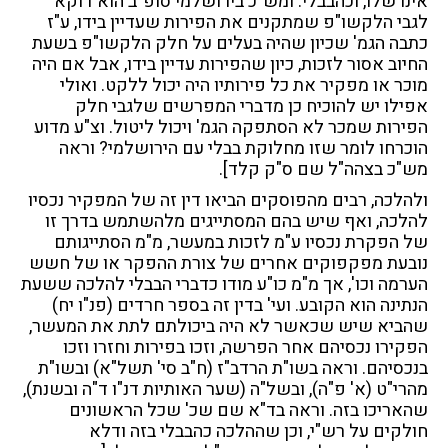
אינו שלו, וכהבבלי. ומש"כ בירושלמי סופ"ב הוא דוקא
לגבי הלקשו"פ שמתקנים את הפירות שעדיין בידו, ע"ז
כתבה הגמ' שכיון שהיה בעלים על חלק הלקשו"פ בשעת
החיוב אסור לזכות, כיון שהפירות עדיין בידו, אבל אם היה
מוכר או מפקיר את כל פירותיו היה יכול ללקט. ואולי
אפילו יש להוכיח כן מדברי המפרשים שלגבי חלק
הפירות שמכר לא הסתפקה הגמ' ויכול ליטול. וצ"ע מדוע
הוכרחו לומר שזו מחלוקת בבלי עם הירושלמי? וראה
מש"כ בצהה"ל שם ס"ק קלד].
ולהלכה, רבים מהפוסקים הביאו דין זה של המפקיר נכסיו
להלכה, ואף שיש בהם המסתייגים מלהשתמש בדרך זו
של הפקרת נכסיו ע"מ לזכות במעשר, מ"מ הסתייגותם
נובעת מפקפוקים אחרים של צורת ההפקר או של חשש
הערמה וכו', אך מ"מ כו"ע מודו כדברי הבבלי להלכה ששעת
הנתינה הוא הקובע. ועי' בדין זה בספר חרדים (פנ"ו יח)
שהביא שיש שכאשר לא היה ביכולתם לתת את המעשר,
הפקירו נכסיהם אחר הפרשה, וזכו בפירות וחזרו וזכו
בנכסיהם. וראה בשו"ת הרדב"ז (ח"ב סי' תשל"א) ובשו"ת
מהרי"ט (א' פ"ה), ובשל"ה (שער האותיות דנ"ו ד"ה ובשנת),
שהאריכו בזה. וראה בד"א שם שכ' שכל הראשונים
חולקים על רש"י, וכן שההלכה כהבבלי בזה ודלא