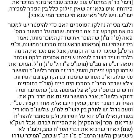
[ויעוי' בד"א במתנו"ע שם שכתב שכהאי גוונא במוכר את
פירותיו אינו בלאו זה שאין חילוק כלל בין הפקר למכירה,
יעוי"ש. ויש לעי' מאי שנא מי שמכר ממי שאכל].
ולגבי מכירה נחלקו הפוסקים האם כדי להיפטר יש למכור
גם את הקרקע וגם את הפירות. שהנה על המשנה במס'
פאה (פ"ה מ"ו) שהמוכר את שדהו, המוכר מותר, נאמר
בירושלמי שם [הביאוהו הראשונים מפרשי המשנה, וכ"פ
הרע"ב] שמכר לו שדה וקמתה, אבל אם מכר את הקמה
בלבד ושייר השדה לעצמו שניהם אסורים בלקט שכחה
ופאה. וכ"פ הרמב"ם (מתנו"ע פ"ו הל' ט"ז) וז"ל: המוכר את
שדהו קרקע ופירות, והעני, הרי זה מותר בלשו"פ ומעשר
עני שלה. וא"כ מפורש שימכור גם הקרקע וגם הפירות.
אלא שכתב הפר"ח בספרו מים חיים (הוב"ד בתוספות
חדשים ובתוס' רעק"א על המשנה שם) שמסתבר שזה
דווקא בלשו"פ, אבל במעשר עני גם אם מכר רק את
הפירות, המוכר מותר, שאין חיובו אלא אחר הקציר. עכ"ד.
וטעם גדול יש לחלק בין לשו"פ למ"ע, שלשו"פ הוא דין
בשדה, ואילו מ"ע הוא על הפירות, ולכן מסתבר להפר"ח
שדי אם מכר [או הפקיר] את הפירות לבדם. אבל רעק"א
(שם) לאחר שהביא את דברי הפר"ח כתב, ולענ"ד לא
משמע כן מלשון הרמב"ם פ"ו הט"ז שכתב, "המוכר שדהו