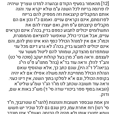
[12]
מהאמור בסעיף הקודם ובהערה למדנו שצריך שיהיה
לו פרנסה בריוח לכל השנה ע"מ שלא יקרא עני. והנה
אותם המקבלים קיצבאות וזה מספיק להם בריוח
לפרנסתם, אינם נקראים עניים. ואמנם כ"ז נכון אם הם
מקבלים קיצבתם ע"פ חוק, ואם יעצרו להם את
התשלומים יכולים לתבוע כספם בדין, בכה"ג אינם נקראים
עניים, אבל אברכי כולל, שאפשר להוציאם מהמסגרת,
וכמו"כ אם אין למנהל הכולל כסף הוא אינו נותן להם, והם
אינם יכולים לתובעו בדין, בכה"ג לא גרע דינם מכל עני
שמתפרנס מהצדקה, שמותר להם ליטול מעשר עני
לעצמם. וראה מש"כ מרן בעל קהלות יעקב (סוכה סי' כט)
והב"ד להלן. וראה עוד בד"א (בהל' מתנו"ע פ"ט הי"ג
בביאה"ל ד"ה היו), שגם כתב כך, אלא שהוסיף שאם
הנהלת הכולל מתחייבת לתת משלה אפילו אם לא יהיה
בקופת הכולל, וגם א"א לסלקו בתוך השנה, אין דינו כעני.
וראה עוד תשובה שכתב לנו מו"ר הג"ר שמ"ע שליט"א
(הובאה בסוף ספר ביכורי שדה סי' ד) מש"כ באות א שם,
ודוק.
והן אמת שבספר תשובות והנהגות (להגר"מ שטרנבוך, ח"ד
סי' רטו) רוח אחרת עמו, כיון שגם גם לכל שכיר יש חשש
שמא יפטרו אותו ולא תהיה לו הכנסה, ואעפ"כ אינו מוגדר