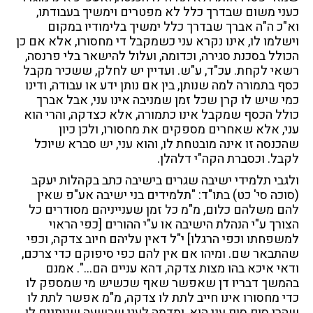
כעני משום שבדרך כלל לא מפטרים וימשיך בעבודתו,
וא"כ ה"ה אברך שבדרך כלל ימשיך בלימודיו במקום
וישלמו לו, אינו נקרא עני כשמקבל די מחסורו, אלא אם כן
הכולל בסכנת סגירה, וכדומה, ועלול להישאר בלי פרנסה,
רשאי לקחת. עכ"ד, ע"ש. ועדיין יש לחלק, ששכיר מקבל
כסף בתמורה למה שנותן, בין אם נותן ידע או עבודה, ודינו
כמי שיש לו קרן שכל זמן שמניבה אינו עני, אבל אברך
כולל הכסף שמקבל אינו כתמורה, אלא כצדקה, והרי הוא
עני, אלא שאחרים מספקים את מחסורו, ולכן כיון
שהכנסה זו אינה מובטחת לו, והוא עני, יש סברא שיוכל
לקבל. וכסברת הקה"י דלהלן.
ולגבי תלמידי ישיבה שגרים בישיבה כתב בקהלות יעקב
(סוכה סי' כט) בתו"ד: "תלמידים בני ישיבה אע"פ שאין
להם משלהם כלום, מ"מ כל זמן שענייניהם מסודרים כל
הצורך ע"י הנהלת הישיבה או ע"י ההורים [כפי הראוי
למשפחתו וכפי הרגלו] י"ל דאין עליהם חיוב צדקה, וכפי
שהתבאר שם. ומיהו אם אין להם כפי סיפוקם כדי צרכם,
ודאי איכא בהו מצות צדקה, דהא עניים הם…". אמנם
בהמשך דבריו דן שאפשר שאף שכשיש מי שמספק לו
כדי מחסורו אינו חייב לתת לו צדקה, מ"מ אפשר לתת לו
שהרי סוף סוף עני הוא, ומדמה לעני שבשעה שנותנים לו