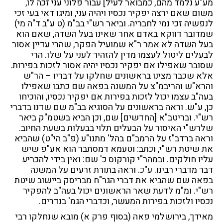
מע"ע נלמד מהם, כמבואר לעיל] עבור פלוני עני זכה לו,
משום שאם ירצה יפקיר נכסיו ויהיה עני, ומיגו דאי בעי זכי
לנפשיה זכי נמי לחבריה. וביאר רש"י בב"מ (ט ע"ב ד"ה מי)
שמדובר דווקא באדם אחר שאינו בעל השדה, שאם הוא
בעל השדה לא אמר ר"א שמועיל הפקר, שהרי עדיין אסור
לבעלים ליטול לעצמו מדין להזהיר לעני על שלו. הרי
שסובר שאפילו אם יפקיר נכסיו יהיה אסור לזכות בפירות.
אלא שכבר מצינו בראשונים שחלקו על דבריו – הר"ש
והרא"ש והריבמ"צ על המשנה בפאה שם כתבו שאפילו
בעה"ב עצמו יכול לזכות בפירות אם יפקיר נכסיו, והוכיחו
כן, ע"ש. וראה בראשונים על הסוגיא בב"מ שם שדנו בדברי
רש"י. ובריטב"א [החדשים] שם, וכן הביא בשטמ"ק ביאר
שלרש"י האיסור על הבעלים תלוי בבעלות בשעת החיוב.
וראה ברדב"ז על הרמב"ם בהל' מתנו"ע (פ"ב הי"ט) שהביא
את שיטת רש"י, וכתב: וטעמא דמסתבר הוא אע"פ שיש
עליו חולקים. ובמהר"י קורקוס כ' שם: ואין בידי להכריע
דבר מדברי רבינו. ע"כ. וראה בתורת זרעים על המשנה
בפאה שם שהביא את דברי הגר"ח מבריסק ביישוב שיטת
רש"י. ומ"מ לדעת שאר הראשונים יכול בעה"ב להפקיר
נכסיו ולזכות בפירות המעשר, וכדברי הגמ' בנדרים.
מאידך, בירושלמי פאה (בסוף פרק א) מובא שנחלקו רבי