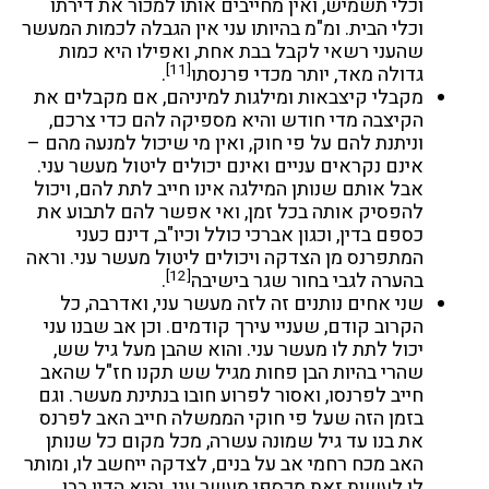
וכלי תשמיש, ואין מחייבים אותו למכור את דירתו
וכלי הבית. ומ"מ בהיותו עני אין הגבלה לכמות המעשר
שהעני רשאי לקבל בבת אחת, ואפילו היא כמות
[11]
גדולה מאד, יותר מכדי פרנסתו
.
מקבלי קיצבאות ומילגות למיניהם, אם מקבלים את
הקיצבה מדי חודש והיא מספיקה להם כדי צרכם,
וניתנת להם על פי חוק, ואין מי שיכול למנעה מהם –
אינם נקראים עניים ואינם יכולים ליטול מעשר עני.
אבל אותם שנותן המילגה אינו חייב לתת להם, ויכול
להפסיק אותה בכל זמן, ואי אפשר להם לתבוע את
כספם בדין, וכגון אברכי כולל וכיו"ב, דינם כעני
המתפרנס מן הצדקה ויכולים ליטול מעשר עני. וראה
[12]
בהערה לגבי בחור שגר בישיבה
.
שני אחים נותנים זה לזה מעשר עני, ואדרבה, כל
הקרוב קודם, שעניי עירך קודמים. וכן אב שבנו עני
יכול לתת לו מעשר עני. והוא שהבן מעל גיל שש,
שהרי בהיות הבן פחות מגיל שש תקנו חז"ל שהאב
חייב לפרנסו, ואסור לפרוע חובו בנתינת מעשר. וגם
בזמן הזה שעל פי חוקי הממשלה חייב האב לפרנס
את בנו עד גיל שמונה עשרה, מכל מקום כל שנותן
האב מכח רחמי אב על בנים, לצדקה ייחשב לו, ומותר
לו לעשות זאת מכספי מעשר עני. והוא הדין בבן