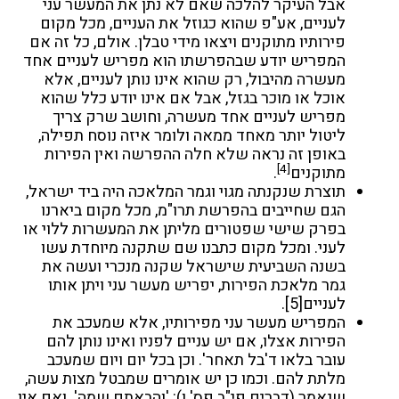
אבל העיקר להלכה שאם לא נתן את המעשר עני
לעניים, אע"פ שהוא כגוזל את העניים, מכל מקום
פירותיו מתוקנים ויצאו מידי טבלן. אולם, כל זה אם
המפריש יודע שבהפרשתו הוא מפריש לעניים אחד
מעשרה מהיבול, רק שהוא אינו נותן לעניים, אלא
אוכל או מוכר בגזל, אבל אם אינו יודע כלל שהוא
מפריש לעניים אחד מעשרה, וחושב שרק צריך
ליטול יותר מאחד ממאה ולומר איזה נוסח תפילה,
באופן זה נראה שלא חלה ההפרשה ואין הפירות
[4]
מתוקנים
.
תוצרת שנקנתה מגוי וגמר המלאכה היה ביד ישראל,
הגם שחייבים בהפרשת תרו"מ, מכל מקום ביארנו
בפרק שישי שפטורים מליתן את המעשרות ללוי או
לעני. ומכל מקום כתבנו שם שתקנה מיוחדת עשו
בשנה השביעית שישראל שקנה מנכרי ועשה את
גמר מלאכת הפירות, יפריש מעשר עני ויתן אותו
לעניים
[5]
.
המפריש מעשר עני מפירותיו, אלא שמעכב את
הפירות אצלו, אם יש עניים לפניו ואינו נותן להם
עובר בלאו ד'בל תאחר'. וכן בכל יום ויום שמעכב
מלתת להם. וכמו כן יש אומרים שמבטל מצות עשה,
שנאמר (דברים פי"ב פס' ו): 'והבאתם שמה'. ואם אין