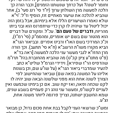
וחומר לשנה? ועל כרחך שנשתנו הזמנים], וכבר הורה כך
הלכה למעשה מרן השולחן ערוך (יו"ד סי' רנג סעי' ב), אחר
שהביא להלכה את שיעור מאתיים זוז, הוסיף וז"ל: 'וי"א
שלא נאמרו השיעורים הללו אלא בימיהם, אבל בזמן הזה
יכול ליטול עד שיהיה לו קרן כדי שיתפרנס הוא ובני ביתו
מהריוח,
ודברים של טעם הם
'. עכ"ל. ומקורם של דברים
הוא מהטור שם בשם יש אומרים, ומהסמ"ק (סי' רמ"ז),
וכ"כ המרדכי בשם האו"ז ורבינו אפרים. ובביאור הגר"א
הביא מקורו משו"ת הרשב"א (ח"א סי' תתעב). וכך הורה
מרן החזו"א לגבי מעשר עני הלכה למעשה [ראה בד"א
(פ"ט מתנו"ע ציון קכ"ט) מה שהביא מהחוברת בהל' תרו"מ
שהדפיס הר"ז שפירא]. וידידי הגרמ"ל שליט"א כתב
להעיר שמדברי ביאור הגר"א (על שו"ע שם, וכן בשנות
אליהו על המשנה בפאה שם) שביאר שהחישוב לפי
הצורך לשנה אחת הוא מפני שלשנה הבאה שוב יהיה לו
לקט שכחה ופאה, ואז יקח שוב. אם כן בימינו שכמעט ואין
לעניים לקשו"פ, ומעשר עני נוהג רק פעמיים בשבע שנים,
שמא החשבון ישתנה, וצריך פרנסה ליותר משנה אחת,
וצ"ע.
ומש"כ שרשאי העני לקבל בבת אחת סכום גדול, כן מבואר