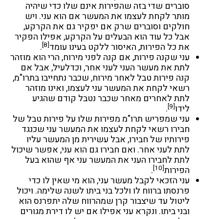
סוברים שדי בזה שהפירות אינם שלו כדי שיהיה
מותר לקחת לעצמו את המעשר אם הוא עני. ויש
חולקים וסוברים שרק אם יפקיר גם את הקרקע,
אבל כל עוד הוא הבעלים על הקרקע, אפילו הפקיר
[8]
את כל הפירות, האיסור ללקט בעינו עומד
.
עני שקנה פירות, אם קנה לפני מירוח, הרי הוא מוזהר
לתת את מעשר העני לעני אחר, וכדלעיל, אבל אם
קנה פירות טבל לאחר מירוח, שכבר נתחייבו בתרו"מ,
רשאי לקחת את המעשר עני לעצמו, ואינו מוזהר
לתת לאחרים מאחר שכבר נטבל קודם שהגיע
[9]
לידו
.
עני שמפריש תרו"מ מפירות שלו על פירות טבל של
חבירו רשאי לקחת לעצמו את המעשר עני שכנגד
פירותיו של חבירו, אבל עשירית מן המעשר עליו
לתת לעני אחר. ואם חבירו גם הוא עני, אפשר שיכול
לתת לחבירו העני את המעשר עני אף שהוא בעל
[10]
הפירות
.
עני הזכאי לקבל מעשר עני, הוא מי שאין לו כדי
פרנסתו ברווח לו ולכל בני ביתו לשנה שלימה. ויכול
ליטול עד שיצבור קרן שמהרווח שלה יתפרנס הוא
ובני ביתו. ונקרא עני אפילו אם יש לו דירת מגורים