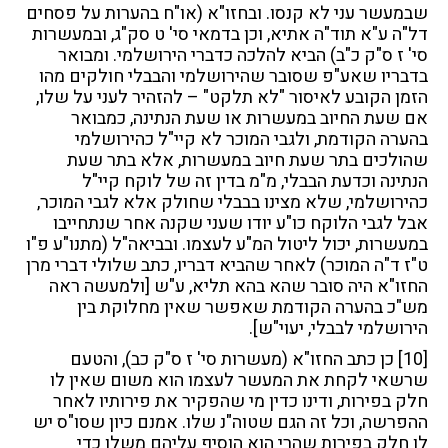
שבמעשר עני לא קנסו. ובחזו"א (או"ח בהערות על פסחים
דל"ה ע"א תוד"ה אתיא, וכן בדמאי סי' ט סק"ג, ובמעשרות
סי' ז ס"ק כ"ב) הביא להלכה כדברי הירושלמי. ומבואר
בדבריו שאע"פ שסובר שהירושלמי והבבלי חולקים מהו
הזמן הקובע לאיסור "לא תלקט" – להזהיר לעני על שלו,
אם שעת החיוב במעשרות או שעת הנתינה, כמבואר
בהערה הקודמת, ולגבי המוכר לא קיי"ל כהירושלמי
שהולכים בתר שעת חיוב במעשרות, אלא בתר שעת
הנתינה וכדעת הבבלי, מ"מ בדין זה של לוקח קיי"ל
כהירושלמי, שלא מצינו בבבלי שחולק אלא לגבי המוכר,
אבל לגבי הלוקח כו"ע יודו שעני שקנה אחר שנתחייבו
במעשרות, יכול ליטול המ"ע לעצמו. ובביאה"ל (מתנו"ע פ"ו
ט"ז ד"ה המוכר) לאחר שהביא דבריו, כתב שלולי דברי מרן
החזו"א היה סובר שהא בהא תליא, ע"ש [ולמעשה ראה
מש"כ בהערה הקודמת שאפשר שאין מחלוקת בין
הירושלמי לבבלי, יעוי"ש].
[10]
כן כתב החזו"א (מעשרות סי' ז ס"ק כב), והטעם
שרשאי לקחת את המעשר לעצמו הוא משום שאין לו
חלק בפירות, ודינו כדין מי שהפקיר את פירותיו לאחר
ההפרשה, וכל זה הגם שטוה"נ שלו. אמנם כיון שסו"ס יש
לו חלק בפירות שהרי הוא הוסיף עליהם משלו כדי