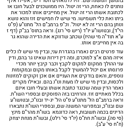
בהמשך המשנה שם: 'היו לו מאתים חסר דינר, אפילו אלף
נותנים לו כאחת, הרי זה יטול. היו ממושכנים לבעל חובו או
לכתובת אשתו הרי זה יטול. אין מחייבים אותו למכור את
ביתו ואת כלי תשמישו. מי שיש לו חמישים זוז והוא נושא
ונותן בהם הרי זה לא יטול'. וכ"פ ברמב"ם הל' מתנו"ע (פ"ט
הי"ד), ובטושו"ע יו"ד (ריש סי' רנג). וראה בתוס' בב"ק (דף ז
ע"א תוד"ה מי שהיו) שכתב שדווקא את הדירה שהוא גר
בה אין מחייבים אותו.
עוד פרטים רבים נאמרו בהגדרת עני, ובדין מי שיש לו כלים
איזה מהם א"צ למוכרם, ומה דין דירות שאינו גר בהם, ודין
עני ההולך ממקום למקום לקבץ וכבר קיבץ יותר מכדי
פרנסתו אם יכול להמשיך לקבל באותו מקום ובמקומות
נוספים, והאם בודקים את העניים אם אכן זקוקים למזונות
ולכסות, ובדין מי שיש לו מעות ונו"נ בהם. ובאילו מקרים
נאמר הדין שמה שכנגד כתובת אשתו ובעלי חובו אינם
בכלל מאתיים זוז. והרחיבו בזה הפוסקים ובספרי השו"ת.
וראה ברמב"ם הל' מתנו"ע פ"ט הל' יג-יד ובנו"כ, ובטושו"ע
שם ובנו"כ, ובמפרשי המשנה שם, ובספרי השו"ת נתבארו
הדינים בכמה תשובות, ראה כדוגמא בשו"ת מהר"ם מינץ
(סי סה), ובשו"ת חת"ס (יו"ד סי' רלט), ובשו"ת מנחת יצחק
(ח"ח סי' ע"ב).