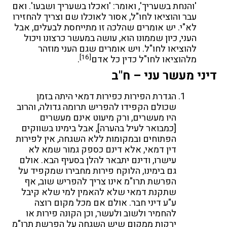
'והנחת בשעריך', ואומר: 'ואכלו בשעריך ושבעו'. ואם
עבר והוציאו לחו"ל, אסור לאוכלו שם וצריך להחזירו
לא"י. יש אומרים שהלכה זו מתייחסת לבעלים, אבל
העני, כיון שממונו הוא, עושה במעשר כרצונו ויכול
להוציאו לחו"ל. ויש אומרים שגם העני מוזהר
[16]
מלהוציאו לחו"ל כדין כל אדם
.
דיני מעשר עני – ח"ב
הגדרת הפירות כפירות דמאי היתה בזמן
שכולם הקפידו להפריש תרומה גדולה, והרוב
היו מעשרים, ורק מיעוט אינם מעשרים
[כמבואר לעיל בהערה], אבל בימינו בשווקים
הפתוחים ובמקומות ללא השגחה, אין לפירות
דין דמאי, אלא דינם כספק גמור שמא לא
עישרו, ודינם יתבאר להלן בסעיף הבא. אולם
גם בימינו, הלוקח פירות מחבירו שמקפיד על
הפרשת תרו"מ אינו צריך להפריש שוב, אף
שתקנת דמאי שלא להאמין למי שלא קיבל
ע"ע דיני חבר. אולם אם מכל מקום רוצה
להחמיר ולשוב ולעשר, וכן הקונה פירות או
ירקות ממקום שיש השגחה על הפרשת תרו"מ