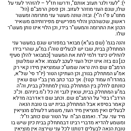
י): "לעני ולגר תעזב אותם", ודרשו חז"ל – להזהיר לעני על
שלו, שגם העני מוזהר לעזוב. וכן פסק הרמב"ם (הל'
מתנו"ע פ"ו ה"י). ובזה שונה מעשר עני מתרומה ומעשר
ראשון, שכשהכהן והלוי מפרישים מפירותיהם משאיר
הכהן את התרומה והמעש"ר בידו, וכן הלוי אינו נותן מעש"ר
שלו.
והנה בגמ' (שם בע"א) מבואר במפורש שגם במעשר עני
המתחלק בבית, שבו יש לבעלים טוה"נ במ"ע, שהרי בידו
להחליט כיצד ולמי לתת את המעשר [כמבואר להלן סעיף
כג] גם בזה אינו יכול העני לעכב לעצמו. אלא שמלשון
הרמב"ם שם היה נראה שמש"כ שמוציאין מידו קאי רק
אמ"ע המתחלק בגורן, וכן העתיקו הטור (יו"ד סי' של"א,
במהדו"ח עמוד קטז). אך כבר כתב מרן בב"י שם שאין
כוונתם לחלק בין המתחלק בגורן למתחלק בבית, וה"ה
במ"ע המתחלק בבית, שאין לגבי זה כל נ"מ ביניהם. וכ"כ
הרדב"ז בפי' על הרמב"ם שם. וכתב שם דאדרבה מדלא
קאמר בסיפא אבל המתחלק בבית יש בו טובת הנאה
לבעלים ואין מוציאין מיד העני, משמע דלעולם מוציאין
מיד עני. עכ"ד. ואמנם הב"ח על הטור שם כותב וז"ל:
ומשמע להדיא מדברי רבינו דבמתחלק בבית כיון שיש בו
טובת הנאה לבעלים דנותנו לכל עני שירצה אין מוציאין