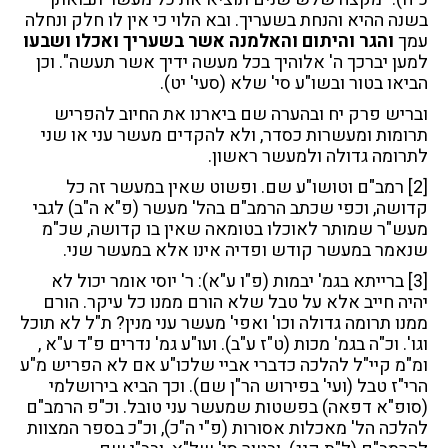
בשנה ההיא והנחת בשעריך. ובא הלוי כי אין לו חלק ונחלה
עמך
והגר והיתום והאלמנה אשר בשעריך ואכלו ושבעו
למען יברכך ה' אלוהיך בכל מעשה ידיך אשר תעשה". וכן
הביאו בטור ובשו"ע סי' שלא (סעי' יט).
ובריש פרק יח ובהערה שם ביארנו את החיוב להפריש
תרומות ומעשרות כסדר, ולא להקדים מעשר עני או שני
לתרומה גדולה ולמעשר ראשון.
[2]
רמב"ם וטושו"ע שם. ופשוט שאין במעשר זה כל
קדושה, וכפי שכתב הרמב"ם בהל' מעשר (פ"א ה"ב) לגבי
מעש"ר שמותר לאוכלו בטומאה שאין בו קדושה, שכ"מ
שנאמר במעשר קודש ופדיה אינו אלא במעשר שני.
[3]
ברייתא בגמ' יבמות (פ"ו ע"א): ר' יוסי אומר יכול לא
יהיה חייב אלא על טבל שלא הורם ממנו כל עיקר. הורם
ממנו תרומה גדולה וכו' ואפי' מעשר עני מנין? ת"ל לא תוכל
וגו'. וכ"ה בגמ' מכות (ט"ז ע"ב). ועו"ע גמ' נדרים פ"ד ע"א ,
ומ"מ קיי"ל להלכה כדברי אביי שלכו"ע אם לא הפריש מ"ע
הרי"ז טבל (ועי' בפירוש הר"ן שם). וכך הביא בירושלמי
(סופ"א דפאה) בפשטות שמעשר עני טובל. וכ"פ הרמב"ם
להלכה הל' מאכלות אסורות (פ"י ה"כ), וכ"כ בספר המצוות