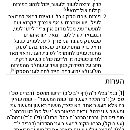
כדין, ורוצה לשוב ולעשר, יכול לנהוג בפירות
[2]
קולות של דמאי
.
פירות שהם ספק טבל [שאינם דמאי, כמבואר
לעיל], יש אומרים שאף שצריך לקרוא שם
למעשר עני, מכל מקום אין צריך ליתנו לעני,
וכמבואר לעיל לגבי דמאי. ויש אומרים
שבספק מעשר עני צריך לתת לעניים כטבל
ודאי, כדין מתנות עניים שנאמר בהם 'ספק
מתנות עניים לחומרא' לטובת העני. וראוי מאד
לנהוג כשיטה זו. ולדעת כולם כשיש חזקת
חיוב על הפירות, כגון שידוע שחלק מהפירות
[3]
מע"ע ולא ידוע כמה, חייב לתת לעני מספק
.
הערות
[1]
בגמ' בבלי ר"ה (דף י"ב ע"ב) דרשו מהפס' (דברים פכ"ו
פס' יב): "כי תכלה לעשר וגו' שנת המעשר" – שנה שאין
בה אלא מעשר אחד. הא כיצד, מעשר ראשון ומעשר עני,
ומעשר שני יבטל [וראה בביאור רש"י על פס' כט וברמב"ן
סוף פס כב]. ורבינו הרמב"ם בהל' מתנו"ע (פ"ו ה"ד) ובסה"מ
(עשה קל), הביא מקור למעשר עני מהכתוב (דברים י"ד
כ"ח): "מקצה שלש שנים תוציא את כל מעשר תבואתך