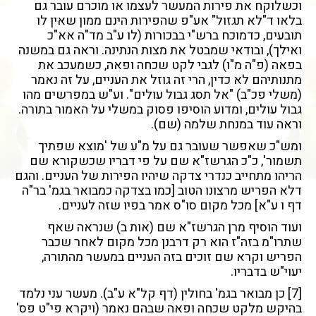
וכשלוקח את פירות המעשר לעצמו או מוכרם עובר גם
בלאו ד"לא תגזול" אע"פ שהפירות הינם ממון שאין לו
תובעים, כדמוכח ברש"י בבכורות (לו ע"ב מד"ה אא"כ
ואילך), ובודאי שמבטל את מצות הנתינה. וראה גם במשנה
בפאה (פ"ה מ"ו) לגבי לקט שכחה ופאה, כשמעכב את
מתנותיהם לא כדין, הרי זה גוזל את העניים, על זה נאמר
(משלי פכ"ב) "אל תסג גבול עולים". וע"ש במפרשים מהו
גבול עולים, ומדוע הוסיפו פסוק במשלי על האמור בתורה.
וראה עוד במנחת שלמה (שם).
ומש"כ שאפשר שעובר גם על מ"ע של 'מוצא שפתיך
תשמור', כ"כ הגרשז"א שם על פי דבריו שכשקורא שם
הריהו מתחייב כנדרי צדקה שיהיו הפירות של העניים. והגם
דלא הפריש מרצונו הטוב [כמו בצדקה כמבואר בגמ' בר"ה
דף ו ע"א] מכל מקום סו"ס אמר בפיו שזה לעניים.
ועוד הוסיף מרן הגרשז"א שם (אות ב) שנראה שאף
שתרו"מ בזה"ז הוא רק דרבנן מכל מקום לאחר שכבר
הפריש וקרא שם זוכים בזה העניים במעשר מהתורה,
יעוי"ש בדבריו.
[7]
כן מבואר בגמ' בחולין (דף קל"א ע"ב). מעשר עני נלמד
בהיקש מלקט שכחה ופאה שבהם נאמר (ויקרא פי"ט פס'