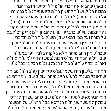
בשו"ת שאג"א דיני מצה ומרור (ריש סי' צ"ו בד"ה ועתה
אבאר) שהביא את דברי הר"מ ז"ל, וסייעו מדברי הגמ'
במכות הנ"ל. ושו"ר להגאון הר"מ פינשטיין זצ"ל בביאורו
על מסכת דמאי (פ"ד מ"ג בד"ה ובעצם) שהביא את דברי
הר"מ וכתב שם שהתי' הראשון של התוס' ביבמות (שם)
הוא מקור גדול להר"מ, ופלא על הכ"מ שלא הזכיר מקור
זה דיבמות, עיי"ש בדבריו. ועו"ע להגאון ר"מ אריק זצ"ל בס'
טל תורה (על מס' דמאי שם) מש"כ ע"ד הר"מ. וכדברי
הרמב"ם שאין במעשר עני חיוב מיתה, כ"פ הסמ"ג לאוין
קמ"ז והוב"ד בב"י על הטור שם, וכ"כ החינוך מצוה רפ"ד
שבמ"ע אין חיוב מיתה אלא מלקות בלבד. ועי' במנח"ח
שם. וכ"פ המאירי עמ"ס מכות (במשנה דף י"א ע"א סוד"ה
ואח"כ, ובדף ט"ז ע"ב בד"ה הטבל). וכ"פ הכל בו בסי' צ"ג.
מאידך, בלשון הירושלמי עמ"ס קידושין (פ"ב ה"ח) מבואר
שהאוכל מטבול למע"ע חייב מיתה, שכ"כ שם: אמר רבי בא
בר הונא בשם רבי, האוכל פירותיו טבולים למעשר עני חייב
מיתה. ובירושלמי דמאי (פ"ד מ"ג) שנינו רבי בא בר הונא
בשם רב האוכל פירותיו טבולין למעשר שני חייב מיתה. וכך
היא הגירסא שלפנינו, אך הפ"מ שם כותב שצריך לגרוס
טבולין למעשר עני, וכ"ה הגירסא בפי' הרא"ש על המשנה
שם, ובר"ש שם, ובפי' המהר"ש סיריליאו שם, וע"ש (בד"ה