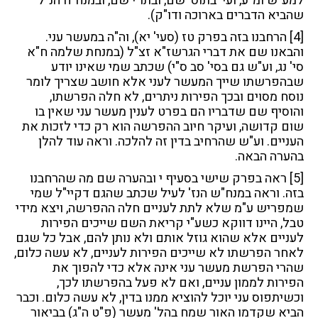
למע"ש ומ"ע, ועי' בתוס' שם, ובתו"י שם, ובמנח"ח הנ"ל
שהביא הדברים בארוכה ודו"ק).
[4]
הרחבנו בזה בפרק טז (סעי' יא), וה"ה במעשר עני.
והבאנו שם את דברי הגרשז"א זצ"ל (במנחת שלמה ח"א
סי' נג, וע"ש גם בסי' סב ס"י) שכתב שמי שאינו יודע
שבהפרשתו שייך המעשר לעני אלא חושב שצריך לומר
נוסח מסוים ובכך הפירות ניתרים, לא חלה הפרשתו,
והוסיף שם שדבריו הם בפרט לענין מעשר עני שאין בו
שום קדושה, ועיקר חיוב ההפרשה הוא רק כדי לזכות את
העניים. וע"ש שהרחיב בדין זה להלכה. וראה עוד להלן
בהערה הבאה.
[5]
ראה בפרק שישי בסעיף י ובהערה שם מה שהרחבנו
בזה. וראה במנח"ש הנז' לעיל שכתב שהגם דקיי"ל שמי
שמפריש ע"מ שלא לתת לעניים חלה ההפרשה, ויצא מידי
טבל, היינו דווקא כשע"י קריאת השם שייכים הפירות
לעניים אלא שהוא גוזל אותם ולא נותן להם, אבל כל שגם
לאחר הפרשתו לא שייכים הפירות לעניים, לא עשה כלום,
שהרי הפרשת מעשר עני אינה אלא כדי להפוך את
הפירות לממון עניים, ואם לא פעל בהפרשתו לכך,
וכשיתפוס עני יוכל להוציא ממנו בדין, לא עשה כלום. וכבר
הביא שקדמו האור שמח בהל' מעשר (פ"ט ה"ג) בביאור