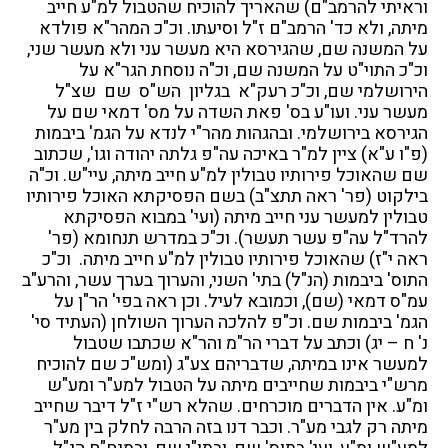
וראיתי להרמב"ם) שהאריך להוכיח שהטבול למ"ע חייב
מיתה, ולא כד' הרמב"ם ז"ל וסיעתו. וכ"כ המהר"א פולדא
על המשנה שם, שהגירסא היא מעשר עני ולא מעשר שני,
וכ"כ התוי"ט על המשנה שם, וכ"ה נוסחת הגר"א על
הירושלמי שם, וכ"כ רעק"א בגליון הש"ס שם שצ"ל
מעשר עני. ועו"ע בס' פאת השדה על מס' דמאי שם על
הגירסא בירושלמי. ובהגהות מהר"י לנדא על הגמ' ביבמות
(פ"ו ע"א) ציין למ"ר באיכה עה"פ גלתה יהודה וגו', שכתוב
שם שהאוכל פירותיו טבולין למ"ע חייב מיתה, עיי"ש. וכ"ה
בילקוט (פר' ראה תתצ"ב) בשם הפסיקתא האוכל פירותיו
טבולין למעשר עני חייב מיתה (ועי' במבוא הפסיקתא
להרד"ל עה"פ עשר תעשר). וכ"כ במדרש תנחומא (פר'
ראה י"ז) שהאוכל פירותיו טבולין למ"ע חייב מיתה. וכ"כ
התוס' ביבמות (הנ"ל) בתי' השני, והערוך בערך עשר, והרע"ב
עמ"ס דמאי (שם), וכמובא לעיל. וכן ראה בפי' הר"ן על
הגמ' ביבמות שם. וכ"פ להלכה הערוך השולחן (העתיד סי'
נ' ח – יג) וכתב על דברי הר"מ והר"א שכתבו שטבול
למעשר אינו במיתה, שדבריהם צע"ג (ומש"כ שם להוכיח
מרש"י ביבמות שחייבים מיתה על הטבול למע"ר ומע"ש
ומ"ע. אין הדברים מוכרחים. שהלא רש"י ז"ל דיבר שחייב
מיתה רק לגבי מע"ר. וכבר דנו בזה הרבה לחלק בין מע"ר