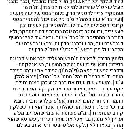
כהירושלמי, וכל הראשונים הנ"ל סברו כהבבלי [וכבר כתבנו
לעיל שאפ"ל שהירושלמי לא חולק בזה]. ומ"מ מי
שמפקיר צריך להפקיר כדין, כלומר בפני שלושה אנשים
[ועיין בד"א שם בצהה"ל ס"ק קל אם יכול להפקיר בפני
קרוביו הפסולים להעיד לו], ולהפקיר בין לעניים ובין
לעשירים, וכשחוזר וזוכה יזכה בתורת זוכה מההפקר, ולא
כחוזר בו מההפקר. וכ"כ בד"א שם. וראה עוד להלן בסעיף
כ ובהערה שם, מה שכתבנו בדין זה, והבאנו בהערה שם
מכתבו של מרן הראש"ל הגרע"י זצוק"ל בדין זה.
ולענין מכירה, לכאורה ה"ה כשהבעלים מכר את שדהו עם
הפירות והוא עני בשעת נטילת המעשר, רשאי לקחת,
וכדברי המשנה בפאה (פ"ה מ"ו): המוכר את שדהו, המוכר
מותר. וכ"פ הרמב"ם בהל' מתנו"ע פ"ו הט"ז [מובא להלן,
ע"ש]. ומשמע שם שגם אם כבר הגיע זמן מצות נטילת
לקט שכחה ופאה, כאשר מכר את הקרקע והפירות יכול
המוכר ליטול. וא"כ ה"ה במעשר עני לאחר שהפירות
התמרחו מותר למוכר לקחת [אע"פ שלדעת רבי המובא
בירוש' סופ"ק דפאה מה שהלוקח אסור הוא רק כשלקח
קודם שנתמרחו]. ומ"מ פשוט הוא שמי שהפריש מע"ע
ועדיין לא נתנו, וכבר אכל את שאר הפירות, פשיטא שהוא
מוזהר בלאו דלא תלקט אע"פ שפירותיו אינם בעולם.