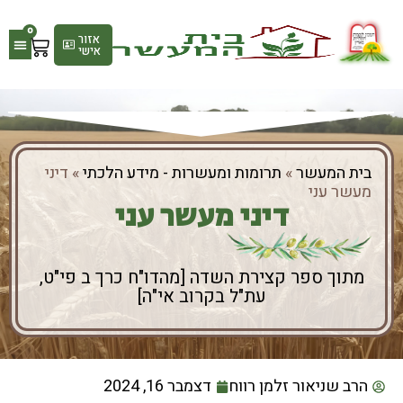
0
אזור
אישי
גלריי
חנות
בית המעשר
»
תרומות ומעשרות - מידע הלכתי
»
דיני
מעשר עני
דיני מעשר עני
מתוך ספר קצירת השדה [מהדו"ח כרך ב פי"ט,
עת"ל בקרוב אי"ה]
הרב שניאור זלמן רווח
דצמבר 16, 2024