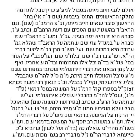
להרמב"ם (ל"ת קנג). ובטור סי' של"א, ובב"י שם.
אולם לגבי חיוב מיתה בטבול למע"ע כדין טבל לתרומה
נחלקו הראשונים. התוס' ביבמות (שם ד"ה אי) בתי'
הראשון סובר שאינו חייב מיתה, וכ"פ הרמב"ם (שם). וגם
הראב"ד בהשגות שם הסכים עם דעת הרמב"ם, וכתב ע"ז,
סברא היא זו והיא יפה בעיני. עכ"ל. ומש"כ הראב"ד שזו
סברא עי' במגדל עוז שם שתמה על הראב"ד שהלא גמ'
ערוכה היא במכות שם. ועי' מש"כ מרן בכ"מ לישב דברי
הר"א. ועו"ע ברדב"ז שם ובלח"מ שם. ועו"ע בב"י על הטור
בסי' של"א בד"ה וכל אלו התרומות ובד"ה שאחריו. ואף
שלקמן הבאנו את דברי הירושלמי שכתבו במפורש שגם
מ"ע טובל והאוכלו חייב מיתה, מ"מ ס"ל להר"מ שהבבלי
פליג אירושלמי, וקיי"ל כבבלי. וכ"כ הגאון רבי משה זכותא
זצוק"ל בספרו קול הרמ"ז על המשנה במס' דמאי (פ"ד
מ"ג), שס"ל להר"מ כהבבלי שפליג אירושלמי. ועי"ש
שתמה על הרע"ב שכתב (בפירושו למשנה שם) שהאוכל
טבל שלא הופרש ממנו מ"ע חייב מיתה, ועי"ש. ועי' בהגה'
יין הרקח על המשנה בדמאי שם מש"כ על דברי הרמ"ז
אלו. ועו"ע במשנת רב יוסף על המשנה בדמאי שם. ועו"ע
בשו"ת מהרי"ט שאלה כה (בד"ה ועל לשון) שהביא ג"כ
סייעתא לדברי הר"מ ז"ל מדברי רב בגמ' מכות שם. ועו"ע