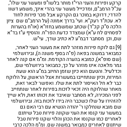
קרקע ופירות והעני הרי"ז מותר בלשו"פ ומעשר עני שלו",
עכ"ל הרמב"ם, ומדכייל מעשר עני בהדי אינך, משמע דשוו
להדדי, דדוקא במוכר גם הקרקע אבל מכר פירות לחוד
לא. עכת"ד רעק"א. ועי' בדרך אמונה (על הרמב"ם שם ציון
הלכה ס"ק קכ"ד) שכתב שמשמע בחזו"א (או"ח בהערות
לפסחים לח ע"א) שמצדד כדעת הפר"ח. והוסיף ע"ז בד"א
שם, וכן מסתבר דבמ"ע לא כתיב שדך, עי"ש.
[9]
גם לוקח פירות מוזהר לתת את מעשר העני לאחר,
כמבואר במשנה בפאה (פ"ה בסוף משנה ה), ובירושלמי
(שם סופ"א), כמובא בהערה הקודמת. ומ"מ אם קנה לאחר
גמר מלאכה אינו מוזהר על כך, כמבואר בירושלמי שם,
וכדלעיל. והטעם הוא כיון שזמן החיוב במ"ע הוא שעת
המירוח, וכיון שנתחייבו במעשרות אצל הראשון, על הלוקח
כבר לא חל האיסור לתת את שלו. ואפשר לבאר זאת,
מאחר שהלוקח היה זכאי לזכות בפירות לאחר שנתחייב
לפני המכירה, לא מסתבר שאיבד את זכותו זאת, ולא שייך
להזהירו על שלו כשכבר היה בידו לזכות בזה. ובירושלמי
שם מובא שנחלקו ר' יהודה הנשיא עם רבי האם גם
במעשר עני קנסו את העני שקונה פירות טבל שיתנם
לאחרים כמו שקנסו את הכהן והלוי שקנו פירות טבל
שיתנום לאחרים כמבואר במשנה שם. ומ"מ הלכה כרבי