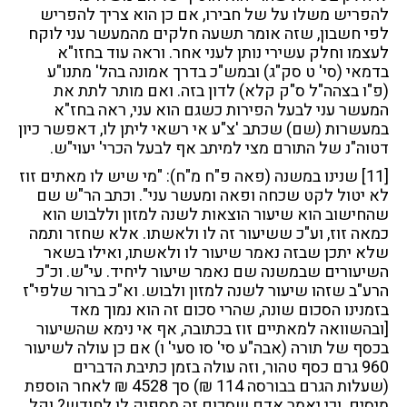
להפריש משלו על של חבירו, אם כן הוא צריך להפריש
לפי חשבון, שזה אומר תשעה חלקים מהמעשר עני לוקח
לעצמו וחלק עשירי נותן לעני אחר. וראה עוד בחזו"א
בדמאי (סי' ט סק"ג) ובמש"כ בדרך אמונה בהל' מתנו"ע
(פ"ו בצהה"ל ס"ק קלא) לדון בזה. ואם מותר לתת את
המעשר עני לבעל הפירות כשגם הוא עני, ראה בחז"א
במעשרות (שם) שכתב 'צ"ע אי רשאי ליתן לו, דאפשר כיון
דטוה"נ של התורם מצי למיתב אף לבעל הכרי' יעוי"ש.
[11]
שנינו במשנה (פאה פ"ח מ"ח): "מי שיש לו מאתים זוז
לא יטול לקט שכחה ופאה ומעשר עני". וכתב הר"ש שם
שהחישוב הוא שיעור הוצאות לשנה למזון וללבוש הוא
כמאה זוז, וע"כ ששיעור זה לו ולאשתו. אלא שחזר ותמה
שלא יתכן שבזה נאמר שיעור לו ולאשתו, ואילו בשאר
השיעורים שבמשנה שם נאמר שיעור ליחיד. עי"ש. וכ"כ
הרע"ב שזהו שיעור לשנה למזון ולבוש. וא"כ ברור שלפי"ז
בזמנינו הסכום שונה, שהרי סכום זה הוא נמוך מאד
[ובהשוואה למאתיים זוז בכתובה, אף אי נימא שהשיעור
בכסף של תורה (אבה"ע סי' סו סעי' ו) אם כן עולה לשיעור
960 גרם כסף טהור, וזה עולה בזמן כתיבת הדברים
(שעלות הגרם בבורסה 114 ₪) סך 4528 ₪ לאחר הוספת
מיסים. וכי יאמר אדם שסכום זה מספיק לו לחודש? וקל