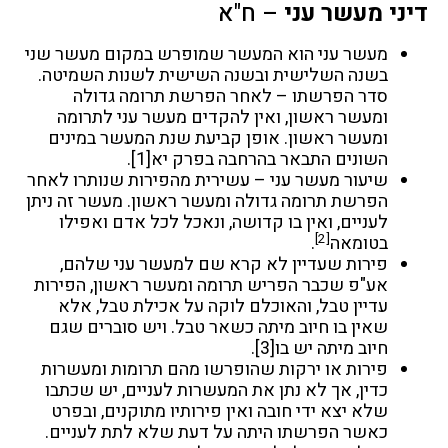
דיני מעשר עני
– ח"א
מעשר עני
הוא המעשר שמופרש במקום
מעשר שני
בשנה השלישית ובשנה השישית לשנות השמיטה.
סדר הפרשתו – לאחר הפרשת תרומה גדולה
ומעשר ראשון, ואין להקדים מעשר עני לתרומה
ומעשר ראשון. אופן קביעת שנת המעשר במינים
השונים התבאר בהרחבה בפרק יא
[1]
.
שיעור מעשר עני – עשירית מהפירות שנותרו לאחר
הפרשת תרומה גדולה ומעשר ראשון. מעשר זה ניתן
לעניים, ואין בו קדושה, ונאכל לכל אדם ואפילו
[2]
בטומאה
.
פירות שעדיין לא קרא שם למעשר עני שלהם,
אע"פ שכבר הפריש תרומה ומעשר ראשון, הפירות
עדיין טבל, והאוכלם לוקה על אכילת טבל, אלא
שאין בו חיוב מיתה כשאר טבל. ויש סוברים שגם
חיוב מיתה יש בו
[3]
.
פירות או ירקות שהופרשו מהם
תרומות ומעשרות
כדין, אך לא נתן את המעשרות לעניים, יש שכתבו
שלא יצא ידי חובה ואין פירותיו מתוקנים, ובפרט
כאשר הפרשתו היתה על דעת שלא לתת לעניים.