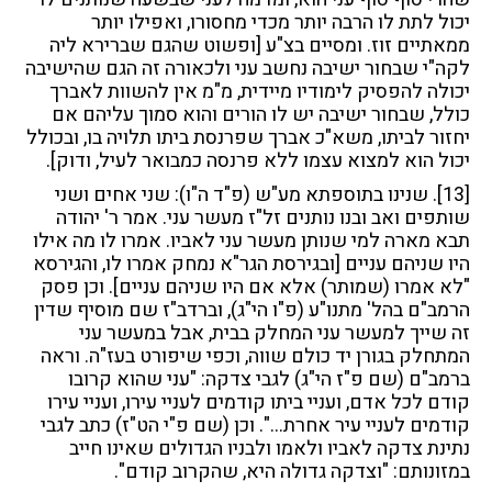
יכול לתת לו הרבה יותר מכדי מחסורו, ואפילו יותר
ממאתיים זוז. ומסיים בצ"ע [ופשוט שהגם שברירא ליה
לקה"י שבחור ישיבה נחשב עני ולכאורה זה הגם שהישיבה
יכולה להפסיק לימודיו מיידית, מ"מ אין להשוות לאברך
כולל, שבחור ישיבה יש לו הורים והוא סמוך עליהם אם
יחזור לביתו, משא"כ אברך שפרנסת ביתו תלויה בו, ובכולל
יכול הוא למצוא עצמו ללא פרנסה כמבואר לעיל, ודוק].
[13]
. שנינו בתוספתא מע"ש (פ"ד ה"ו): שני אחים ושני
שותפים ואב ובנו נותנים זל"ז מעשר עני. אמר ר' יהודה
תבא מארה למי שנותן מעשר עני לאביו. אמרו לו מה אילו
היו שניהם עניים [ובגירסת הגר"א נמחק אמרו לו, והגירסא
"לא אמרו (שמותר) אלא אם היו שניהם עניים]. וכן פסק
הרמב"ם בהל' מתנו"ע (פ"ו הי"ג), וברדב"ז שם מוסיף שדין
זה שייך למעשר עני המחלק בבית, אבל במעשר עני
המתחלק בגורן יד כולם שווה, וכפי שיפורט בעז"ה. וראה
ברמב"ם (שם פ"ז הי"ג) לגבי צדקה: "עני שהוא קרובו
קודם לכל אדם, ועניי ביתו קודמים לעניי עירו, ועניי עירו
קודמים לעניי עיר אחרת…". וכן (שם פ"י הט"ז) כתב לגבי
נתינת צדקה לאביו ולאמו ולבניו הגדולים שאינו חייב
במזונותם: "וצדקה גדולה היא, שהקרוב קודם".