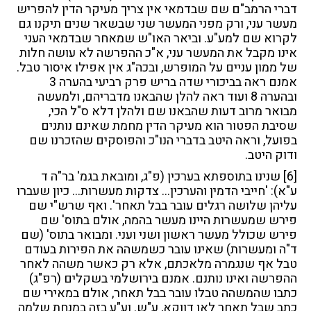
דברי הרמב"ם שם שבדמאי אין צריך מעיקר הדין להפריש
מעשר עני, ורק מפני המעשר שני שבשאר שנים תיקנו גם
לקרוא שם למע"ע. וביאר האו"ש שמאחר שבדמאי העני
אינו מקבל את המעשר עני, א"כ ההפרשה לא עושה חלות
של ממון עניים על המופרש, ובכה"ג אין אפילו איסור טבל.
אמנם ראה בביכורי שדה בריש פרק רביעי בהערה 3
ובהערה 8 ועוד ראה להלן שהבאנו מדבריהם, ולמעשה
מבואר מרוב דעות שהבאנו שם ולהלן דלא ס"ל הכי,
שסיבת הפטור הוא מעיקר הדין מחמת שאינם נותנים
בפועל, וראה היטב בדברי הנו"כ והפוסקים שהזכרנו שם
ודוק היטב.
[6]
שנינו בתוספתא בערכין (פ"ג, ומובאת בגמ' בר"ה ד
ע"א): 'חייבי הדמין והערכין… צדקות מעשרות… כיון שעברו
עליהן שלושה רגלים עובר בבל תאחר'. ואף שרש"י שם
פירש שמעשרות היינו מעשר בהמה, אולם בתוס' שם
פירש שכולל מעשר ראשון ושני ועני. ומבואר בתוס' (שם
ד"ה ומעשרות) שאינו עובר כשמשהה את הפירות בעודם
טבל אף שנגמרה מלאכתם, אלא רק כאשר משהה לאחר
ההפרשה ואינו נותנם. אמנם בירושלמי בשקלים (רפ"ג)
כתבו שהמשהה טבלו עובר בבל תאחר, אולם במאירי שם
כתב שבל תאחר לאו דווקא, ע"ש. וע"ע בזה במנחת שלמה