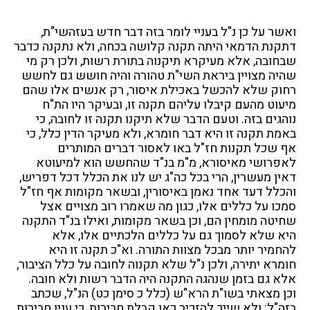
ואשר על כן נ"ל בעניי לומר בזה דבר חדש בעזהשי"ת,
דתקנת הדמאי היתה תקנה קלושה בכחה, ולא נתקנה כדבר
שבחובה, אלא מעיקרא תיקנוה בתורת רשות, ולכן רק מי
שהיה מצויין ביראת השי"ת טהורה והיה חושש גם לחשש
רחוק שלא להכשל באכילת איסור, רק אנשים אלו שהם
מיעוט מהעם קיבלו עליהם תקנה זו, ובעיקר היו הת"ח
נוהגים בזה. וטעם הדבר שלא תיקנו תקנה זו לחובה, כי
באמת תקנה זו היא דבר חומרא, ולא מעיקר הדין כלל, כי
אף שכל תקנות חז"ל באו לאסור דברים המותרים
לאפרושי מאיסורא, מ"מ בנ"ד שהחשש הוא למיעוטא
דאין מעשרין, הרי בכל כה"ג יש לנו את הכלל דכל דפריש,
והכלל דעד אחד נאמן באיסורין, ובשאר מקומות אף חז"ל
סמכו על כללים אלו, כגון מה שאמרו רוב מצויים אצל
שחיטה מומחין הם, וכן בשאר מקומות, ואילו בנ"ד התקנה
היא שלא לסמוך גם על כללים הלכתיים אלו, אלא
להחמיר יותר מבכל מצוות התורה. וא"כ תקנה זו היא
חומרא יתירה, ולכן נ"ל שלא תקנוה לחובה על כלל הציבור,
אלא גם בזמן שנהגה התקנה היה הדבר רשות ולא חובה.
וכן מצאתי בשו"ת הרא"ש (כלל כ סימן כט) הנ"ל, שכתב
בזה"ל: ולא שייך להזכיר כאן קבלת חבירות, כי ענין חבירות