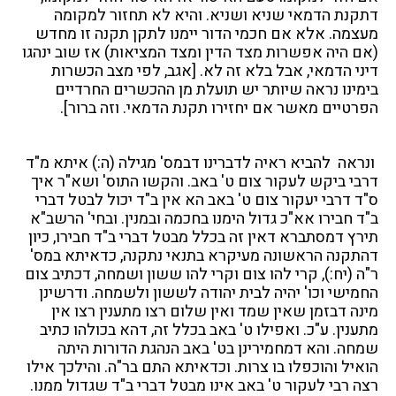
דתקנת הדמאי שניא ושניא. והיא לא תחזור למקומה
מעצמה. אלא אם חכמי הדור יימנו לתקן תקנה זו מחדש
(אם היה אפשרות מצד הדין ומצד המציאות) אז שוב ינהגו
דיני הדמאי, אבל בלא זה לא. [אגב, לפי מצב הכשרות
בימינו נראה שיותר יש תועלת מן ההכשרים החרדיים
הפרטיים מאשר אם יחזירו תקנת הדמאי. וזה ברור].
ונראה להביא ראיה לדברינו דבמס' מגילה (ה:) איתא מ"ד
דרבי ביקש לעקור צום ט' באב. והקשו התוס' ושא"ר איך
ס"ד דרבי יעקור צום ט' באב הא אין ב"ד יכול לבטל דברי
ב"ד חבירו אא"כ גדול הימנו בחכמה ובמנין. ובחי' הרשב"א
תירץ דמסתברא דאין זה בכלל מבטל דברי ב"ד חבירו, כיון
דהתקנה הראשונה מעיקרא בתנאי נתקנה, כדאיתא במס'
ר"ה (יח:), קרי להו צום וקרי להו ששון ושמחה, דכתיב צום
החמישי וכו' יהיה לבית יהודה לששון ולשמחה. ודרשינן
מינה דבזמן שאין שמד ואין שלום רצו מתענין רצו אין
מתענין. ע"כ. ואפילו ט' באב בכלל זה, דהא בכולהו כתיב
שמחה. והא דמחמירינן בט' באב הנהגת הדורות היתה
הואיל והוכפלו בו צרות. וכדאיתא התם בר"ה. והילכך אילו
רצה רבי לעקור ט' באב אינו מבטל דברי ב"ד שגדול ממנו.