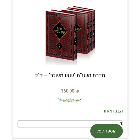
סדרת השו"ת 'שש משזר' – ד"כ
160.00
₪
הצג תיאור
הוספה לסל