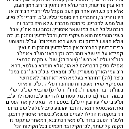
הוא ענין פרישות, דבר שלא היו נוהגין בו רוב המון העם,
אלא רק כשהיה אחד מן העם מקבל עליו דברי חבירות אז
היו נזהרין בו, והחברים היו סומכין עליו. ע"כ. ודבריו ז"ל סיוע
של ממש לדברינו, כי מוכח מדבריו שלא היה בדבר זה
חובה על כל העם כמו שאר איסורין. וכתב שם אח"ז, אבל
בענין הטריפות הוא מעיקרי הדת, והכל יודעין ונוהגין בו, וזה
שלא חשש לבדוק וכו' רשע הוא בעיני וכו'. עכ"ל. ומשמע
בבירור דענין החבירות אין הכל יודעין ונוהגין בו ושאין
קפידא על מי שלא נוהג בזה. וכן הראני מע"כ אאמו"ר
הגר"צ שליט"א ברש"י (שבת כג), שכ' שתקנת הדמאי
אפילו ספק דדבריהם לא הוי, אלא חומרא בעלמא, דהא
רוב עמי הארץ מעשרין. ע"כ. ומצאתי שכ"כ רש"י גם במס'
ביצה (לה:) דחומרא בעלמא היא דאחמור, לאפרושי
מספיקא שאר מעשרות שנחשדו עליהן. ע"כ. וראיתי
בשו"ת דבר יהושע ח"ג (חיו"ד רס"י נו) שהביא שכ"כ רש"י
בכמה דוכתי (ברכות מז. פסחים לה ריש ע"ב וסוכה לה ע"ב,
וע"ע ברש"י עירובין יז ע"ב) בטעם הא דמאכילין את העניים
ואת האכסניא דמאי. והדבר יהושע כתב לפלפל שם מדוע
רק בתקנה זו הקילו לעניים ומשא"כ בשאר איסורין דרבנן.
ולענ"ד הטעם ברור ע"פ מאי דכתיבנא, דמאחר שתקנה זו
תקנה קלישתא, לכן הקילו בה חכמים בכל הקולות הנז'