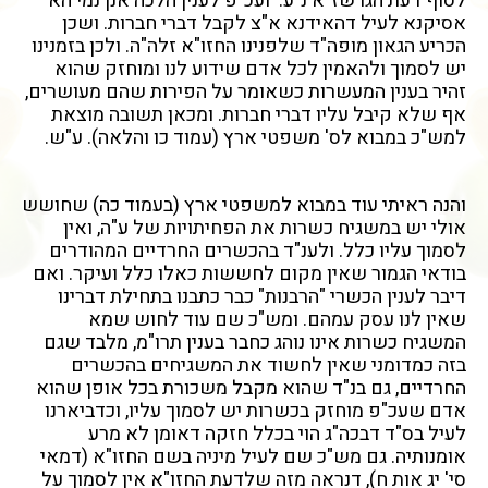
לסוף דעת הגרשז"א נ"ע. ועכ"פ לענין הלכה אנן נמי הא
אסיקנא לעיל דהאידנא א"צ לקבל דברי חברות. ושכן
הכריע הגאון מופה"ד שלפנינו החזו"א זלה"ה. ולכן בזמנינו
יש לסמוך ולהאמין לכל אדם שידוע לנו ומוחזק שהוא
זהיר בענין המעשרות כשאומר על הפירות שהם מעושרים,
אף שלא קיבל עליו דברי חברות. ומכאן תשובה מוצאת
למש"כ במבוא לס' משפטי ארץ (עמוד כו והלאה). ע"ש.
והנה ראיתי עוד במבוא למשפטי ארץ (בעמוד כה) שחושש
אולי יש במשגיח כשרות את הפחיתויות של ע"ה, ואין
לסמוך עליו כלל. ולענ"ד בהכשרים החרדיים המהודרים
בודאי הגמור שאין מקום לחששות כאלו כלל ועיקר. ואם
דיבר לענין הכשרי "הרבנות" כבר כתבנו בתחילת דברינו
שאין לנו עסק עמהם. ומש"כ שם עוד לחוש שמא
המשגיח כשרות אינו נוהג כחבר בענין תרו"מ, מלבד שגם
בזה כמדומני שאין לחשוד את המשגיחים בהכשרים
החרדיים, גם בנ"ד שהוא מקבל משכורת בכל אופן שהוא
אדם שעכ"פ מוחזק בכשרות יש לסמוך עליו, וכדביארנו
לעיל בס"ד דבכה"ג הוי בכלל חזקה דאומן לא מרע
אומנותיה. גם מש"כ שם לעיל מיניה בשם החזו"א (דמאי
סי' יג אות ח), דנראה מזה שלדעת החזו"א אין לסמוך על