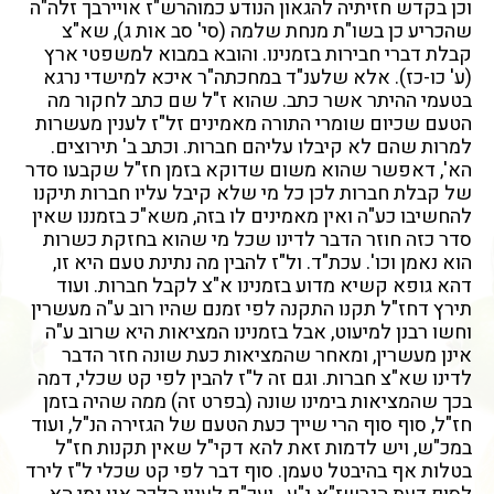
וכן בקדש חזיתיה להגאון הנודע כמוהרש"ז אויירבך זלה"ה
שהכריע כן בשו"ת מנחת שלמה (סי' סב אות ג), שא"צ
קבלת דברי חבירות בזמנינו. והובא במבוא למשפטי ארץ
(ע' כו-כז). אלא שלענ"ד במחכתה"ר איכא למישדי נרגא
בטעמי ההיתר אשר כתב. שהוא ז"ל שם כתב לחקור מה
הטעם שכיום שומרי התורה מאמינים זל"ז לענין מעשרות
למרות שהם לא קיבלו עליהם חברות. וכתב ב' תירוצים.
הא', דאפשר שהוא משום שדוקא בזמן חז"ל שקבעו סדר
של קבלת חברות לכן כל מי שלא קיבל עליו חברות תיקנו
להחשיבו כע"ה ואין מאמינים לו בזה, משא"כ בזמננו שאין
סדר כזה חוזר הדבר לדינו שכל מי שהוא בחזקת כשרות
הוא נאמן וכו'. עכת"ד. ול"ז להבין מה נתינת טעם היא זו,
דהא גופא קשיא מדוע בזמנינו א"צ לקבל חברות. ועוד
תירץ דחז"ל תקנו התקנה לפי זמנם שהיו רוב ע"ה מעשרין
וחשו רבנן למיעוט, אבל בזמנינו המציאות היא שרוב ע"ה
אינן מעשרין, ומאחר שהמציאות כעת שונה חזר הדבר
לדינו שא"צ חברות. וגם זה ל"ז להבין לפי קט שכלי, דמה
בכך שהמציאות בימינו שונה (בפרט זה) ממה שהיה בזמן
חז"ל, סוף סוף הרי שייך כעת הטעם של הגזירה הנ"ל, ועוד
במכ"ש, ויש לדמות זאת להא דקי"ל שאין תקנות חז"ל
בטלות אף בהיבטל טעמן. סוף דבר לפי קט שכלי ל"ז לירד