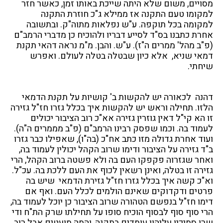
מסויים, משום שלא היתה שייכת באותו זמן, כאשר חזר
למקומו טעם התקנה אז ממילא ג"כ חוזרת התקנה
למקומה בכל תוקפה. ע"ש נפלאות מתוה"ק. ובתשובה
אחרת כתבנו בס"ד לסייע דבריו ולהוכיח כן מדברי הרמב"ם
(פ"ב מהל' ממרים ה"ז). ע"ש. והבן. מ"מ נראה דהאי תקנת
דמאי שניא, אלא כיון שבטלה בטלה לעולם. ואפרש
שיחתי.
דהנה לכאורה יש להקשות ב' קושיות על תקנת הדמאי
הלזו. תחילה וראש יש להקשות איך בכלל גזרו חז"ל גזירה
זו הא קי"ל דאין גוזרין גזירה אא"כ רוב הציבור יכולים
לעמוד בה. וכמו שפסק רבינו הרמב"ם (פ"ב מממרים ה"ה).
ועוד אחרת גדולה מזו כתב אח"כ (בה"ו), שאפילו כבר גזרו
ב"ד גזירה על הציבור ודימו שרוב הקהל יכולין לעמוד בה,
ואחר שגזרוה פקפקו העם בה ולא פשטה ברוב הקהל, הרי
גזירה זו בטלה, ואינן רשאין לכוף את העם ללכת בה. עכ"ל.
וא"כ קשה איך בכלל גזרו חז"ל גזירת הדמאי שיש בה
פרטים ודקדוקים שאינם הולמים לכלל העם. ואף אם
דימו חז"ל בנפשם הטהורה שרוב הציבור כן יוכל לעמוד בה,
הרי סוף סוף לבסוף הוכיח סופו על תחילתו שרק הת"ח ודי
שרן סמיכין עליהון עומדים בתקנה, והמה מועטים אבל רוב