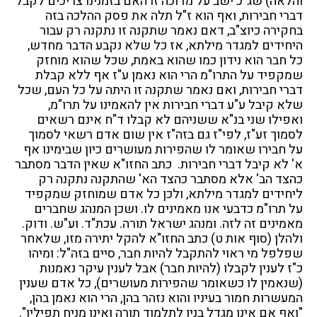
והלאה) שג"כ ישב על מדוכה זו האם בזמנינו צריכים לקבל
דברי חבירות, ואף הוא ז"ל תלה את פסק ההלכה בזה
בחקירה כיוצ"ב, דאם נאמר שתקנה זו נתקנה רק עבור
היחידים למגדר מילתא, אז כל שלא נקבע הדבר מחדש,
כל חבר הוא נידון כמו שהוא באמת, שכל שהוא מוחזק
שמקפיד על התרו"מ הרי הוא נאמן ע"ז אף ללא קבלת
דברי חבירות, ואם נאמר שתקנה זו היתה על כל העם, שכל
שלא קיבל ע"ע דברי חבירות אין להאמינו על תרו"מ,
ואפילו שני בנ"א ששניהם לא קבלו ד"ח אינם רשאים
לסמוך זע"ז, לפי"ז גם בזה"ז אין שום אדם רשאי לסמוך
על חבירו שאומר לו שהפירות מעושרים כיון שבימינו אף
א' לא קיבל דברי חבירות. כתב החזו"א שאין הדבר מסתבר
כהצד הב' אלא מסתבר כהצד הא' שהתקנה נתקנה רק
ליחידים למגדר מילתא, ולכן כל אדם שמוחזק שמקפיד
על תרו"מ כדבעי אנו מאמינים לו. ושכן המנהג שחברים
מאמינים זה לזה. ומנהג ישראל תורה. עכת"ד. וע"ש. ודוק.
ולהלן (סוף אות ט) כתב החזו"א להקל יתירה מזו, שלאחר
שפלפל מי ראוי להתקבל להיות חבר, סיים בזה"ל: ומיהו
כ"ז לענין לקבלו (להיות חבר) אבל לענין עיקר נאמנות
(שנאמין לו כשאומר שהפירות מעושרים), כל אדם שענין
המעשרות חמור בעיניו והוא נזהר בהן, הרי הוא נאמן בהן,
"ואף אם אינו מגדל בניו לתלמוד תורה ואינו מניח תפילין".