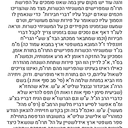
והנה עוד יש מקום עיון במה שאנו סומכים על הפרשת
תרו"מ שמפרישים המשגיחי הכשרות, מצד מה שהצריכו
חכמים שאדם יקבל עליו "דברי חבירות" כדי שנאמין לו
ונסמוך עליו כשאומר על פירות שהם מעושרים, וטרם
שמענו שבזמנינו מקפידים כן על המשגיחי כשרות. ונראה
לענ"ד דאף אם נסכים שגם בזמנינו צריך לקבל דברי
חבירות (וכמו שמתבאר ממכתב הבד"צ שע"י הגרי"ח
זוננפלד ז"ל המובא במשפטי ארץ במבוא עמוד כה) מ"מ
בנ"ד שמשגיחי הכשרות מפרישים התרו"מ בתורת אומן,
וסמכינן על החזקה דאומן לא מרע אומנותיה, וכמשנ"ת
בס"ד, א"כ לדידן הוו הנך פירות שתחת השגחה מהודרת
כאילו ראינו בעינינו שהפרישו מהם תרו"מ, ואיננו צריכים
לשאול עליהם, כי הם בתורת ודאי מופרשים. ודוק. ויתירה
מזו הביא במנחת שלמה ח"א (סי' סב סוף אות ג) בשם
הרה"ג אביגדור נבנצל שליט"א. ע"ש. אלא שהחזו"א
(שביעית סימן י סוף אות ז ואות ח) תפס להדיא שלא
כדברי הרב הנ"ל. ע"ש וגם הגרשז"א שם הניח דבריו בצ"ע.
ומ"מ אפשר לסייע דבריו מלשון הרמב"ם (רפ"ט מהל'
מעשר). ע"ש. ואכמ"ל בזה וכן בקדש חזיתיה להגאון הנודע
כמוהרי"ש אלישיב שליט"א בתשובתו הנדפסת בתחילת
ספר משפטי ארץ אידלשטיין על הל' תרו"מ שנשאל כיצד