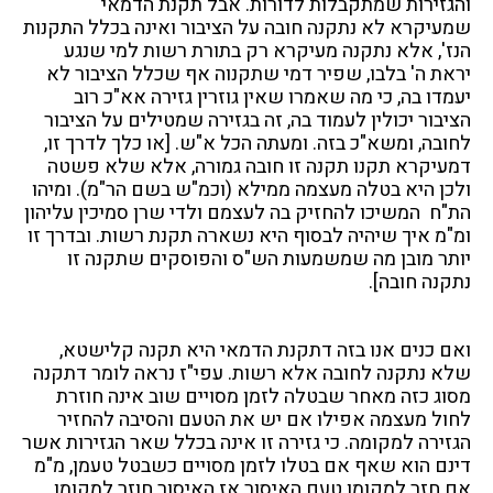
והגזירות שמתקבלות לדורות. אבל תקנת הדמאי
שמעיקרא לא נתקנה חובה על הציבור ואינה בכלל התקנות
הנז', אלא נתקנה מעיקרא רק בתורת רשות למי שנגע
יראת ה' בלבו, שפיר דמי שתקנוה אף שכלל הציבור לא
יעמדו בה, כי מה שאמרו שאין גוזרין גזירה אא"כ רוב
הציבור יכולין לעמוד בה, זה בגזירה שמטילים על הציבור
לחובה, ומשא"כ בזה. ומעתה הכל א"ש. [או כלך לדרך זו,
דמעיקרא תקנו תקנה זו חובה גמורה, אלא שלא פשטה
ולכן היא בטלה מעצמה ממילא (וכמ"ש בשם הר"מ). ומיהו
הת"ח המשיכו להחזיק בה לעצמם ולדי שרן סמיכין עליהון
ומ"מ איך שיהיה לבסוף היא נשארה תקנת רשות. ובדרך זו
יותר מובן מה שמשמעות הש"ס והפוסקים שתקנה זו
נתקנה חובה].
ואם כנים אנו בזה דתקנת הדמאי היא תקנה קלישטא,
שלא נתקנה לחובה אלא רשות. עפי"ז נראה לומר דתקנה
מסוג כזה מאחר שבטלה לזמן מסויים שוב אינה חוזרת
לחול מעצמה אפילו אם יש את הטעם והסיבה להחזיר
הגזירה למקומה. כי גזירה זו אינה בכלל שאר הגזירות אשר
דינם הוא שאף אם בטלו לזמן מסויים כשבטל טעמן, מ"מ
אם חזר למקומו טעם האיסור אז האיסור חוזר למקומו,