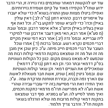
עוד יש להקשות דמאחר שחכמים גזרו גזירה זו, הרי הדבר
ידוע שחז"ל הקפידו מאוד על קיום ושמירת גזירותיהם.
ואפילו ביטלו מצוות שמן התורה בשוא"ת כדי שלא יעברו
על איסורים דרבנן. כההיא דתנן (בר"ה לב:) דאין עולין
באילן וכדו' כדי להביא שופר לתקוע בר"ה. וכל זאת אף
שאין בעליה באילן וכיוצ"ב אלא איסור דרבנן. ובמס' שבת
(מ סע"א) אמר רבא, האי מאן דעבר אדרבנן שרי למיקרי
ליה עבריינא. ובמס' נדה (יב.) אמר רבא דמי שאין מקיים
דברי חכמים נקרא רשע. ובמס' ברכות (ד:) אמרו שכל
העובר על דברי חכמים חייב מיתה. ע"כ. כיון שכן אין מובן
מה זה ועל מה זה שמצאנו בתקנת הדמאי קולות רבות מה
שכמעט לא מצאנו בשום מקום. כגון כל הקולות השנויות
בפ"ק דדמאי ובתר הכי. וכן הא דתנן (ברפ"ג דדמאי)
שמאכילים את העניים דמאי. וכן שאר קולות השנויות
שם. ובמס' גיטין (סא.) שנינו, אשת חבר משאלת לאשת
עם הארץ נפה וכברה, ובוררת וטוחנת ומרקדת עמה . ע"כ.
ואיך התירו זאת הרי מסייעת בזה ידי עוברי עבירה שהרי
אשת הע"ה לא מפרישה תרו"מ מדמאי כתקנת חכמים,
ואיך מותר לסייע לה. וע"ש בסוגיא. סוף דבר שמצאנו
בתקנת דמאי קולות מרובות מה שלא הורגלנו בשאר
תקנות חז"ל. והדבר צריך תלמוד.