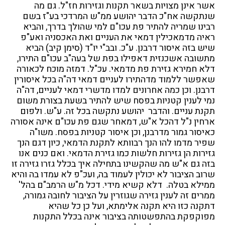
אשר אינן מצויות בשאר תקנות וגזירות חז"ל. גם מה
שנתקשה אח"כ הדבר יהושע ממ"ש המרדכי בע"ז בשם
רבינו שמריה להתיר פת עכו"ם למי שהולך בדרך, והביא
ראיה מדמאכילין דמאי את העניים ואת האכסניה ואע"פ
שיש בזה איסור דרבנן. ע"כ. ובב"י יו"ד (סימן קיב) הביא
מתשובה אשכנזית דאפילו בפת של בעה"ב עכו"ם התירו,
דלא חמירא גזירת פת מדמאי. עכ"ל. דמזה מוכח לכאורה
שאפשר ללמוד מדהתירו לעניים דמאי דה"ה בכל איסורין
דרבנן. וכן כמה אחרונים למדו מדשרי דמאי לעניים, דה"ה
נמי לענין קטניות בפסח שיש להתיר בשעת בצורת משום
תקנת עניים. והדבר יהושע נתקשה בכל זה. ע"ש. ולפום
ארחין נ"ל דהכל א"ש, דמאחר שגם פת עכו"ם אינה אסורה
כאיסור גמור מדרבנן, וכן איסור קטניות בפסח. משו"ה
שפיר מדמו להו הנך רבוותא לתקנת הדמאי, כיון דגם הנך
גזירות הן גזירות חלשות כמו גזירת הדמאי. ואם כנים אנו
בזה גם א"ש מה שהקשינו בתחילה איך בכלל גזרו גזירה זו
שרוב הציבור לא יכולין לעמוד בה, ועכ"פ לא עמדו בה והיא
ממילא בטלה. דלא קשיא מידי. דכל מ"ש הרמב"ם בהל'
ממרים זה לענין גזירה שגוזרין על הציבור לחובה גמורה,
דתקנה כזו היא תקנה אלימתא, ועל כן כל שהיא
מפוקפקת בהתפשטותה בציבור אינה בכלל התקנות