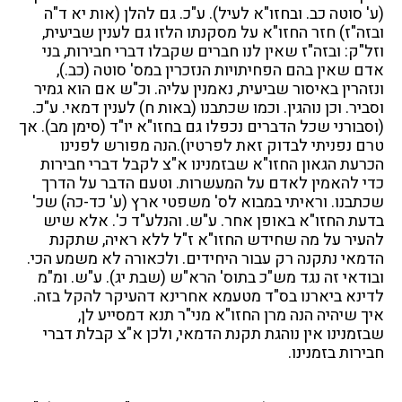
(ע' סוטה כב. ובחזו"א לעיל). ע"כ. גם להלן (אות יא ד"ה
ובזה"ז) חזר החזו"א על מסקנתו הלזו גם לענין שביעית,
וזל"ק: ובזה"ז שאין לנו חברים שקבלו דברי חבירות, בני
אדם שאין בהם הפחיתויות הנזכרין במס' סוטה (כב.),
ונזהרין באיסור שביעית, נאמנין עליה. וכ"ש אם הוא גמיר
וסביר. וכן נוהגין. וכמו שכתבנו (באות ח) לענין דמאי. ע"כ.
(וסבורני שכל הדברים נכפלו גם בחזו"א יו"ד (סימן מב). אך
טרם נפניתי לבדוק זאת לפרטיו).הנה מפורש לפנינו
הכרעת הגאון החזו"א שבזמנינו א"צ לקבל דברי חבירות
כדי להאמין לאדם על המעשרות. וטעם הדבר על הדרך
שכתבנו. וראיתי במבוא לס' משפטי ארץ (ע' כד-כה) שכ'
בדעת החזו"א באופן אחר. ע"ש. והנלע"ד כ'. אלא שיש
להעיר על מה שחידש החזו"א ז"ל ללא ראיה, שתקנת
הדמאי נתקנה רק עבור היחידים. ולכאורה לא משמע הכי.
ובודאי זה נגד מש"כ בתוס' הרא"ש (שבת יג). ע"ש. ומ"מ
לדינא ביארנו בס"ד מטעמא אחרינא דהעיקר להקל בזה.
איך שיהיה הנה מרן החזו"א מני"ר תנא דמסייע לן,
שבזמנינו אין נוהגת תקנת הדמאי, ולכן א"צ קבלת דברי
חבירות בזמנינו.