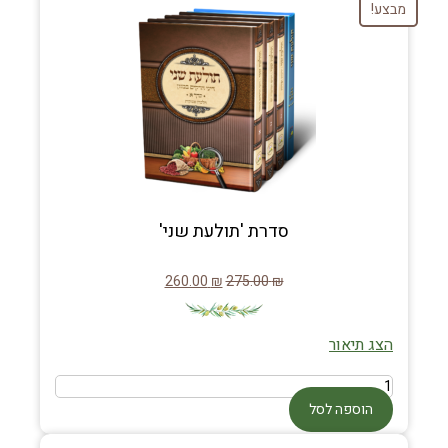
מבצע!
סדרת 'תולעת שני'
260.00
₪
275.00
₪
הצג תיאור
הוספה לסל