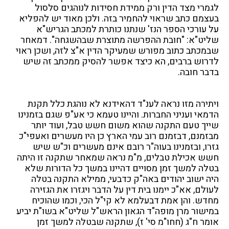
לגמרי מצד הדין ורק ממידת חסידות לנוהגים סלסול
בעצמם כתב שראוי להחמיר בזה. ולכן מאוד יש להפליא
על עורכי הספר הנז' שנתנו כותרת למכתב הגריש"א
שליט"א: "חובת ההפרשה מתוצרת שבהשגחה". דמאחר
שבמכתב כתוב מפורש שמעיקר הדין א"צ לזה, ושכן ראוי
לדרוש ברבים, הא כיצד אפשר להסיק ממכתב זה שיש
בדבר חובה.
ויתירה מזו נראה לענ"ד דהאידנא לא נוהגת כלל תקנת
הדמאי ועניני החברות. והיינו טעמא כי אע"פ שגם בזמנינו
שייך טעם התקנה שהוא משום חשש טבל, ועוד יותר
מבזמנם, דבזמנם רוב עמי הארץ כן היו מעשרים ואעפי"כ
גזרו, ובזמנינו בעוה"ר רובם אינם מעשרים וכ"ש שיש
חשש אכילת טבלים, מ"מ נראה שמאחר שתקנה זו היתה
בטלה למשך זמן מסויים דהיינו במשך כל הדורות שלא
היה ישוב יהודים באה"ק כדבעי, ממילא התקנה בטלה
לעולם, אא"כ יימנו בית דין על הדבר ויגזרו את הגזירה
מחדש. והן אמת דבעלמא לא קי"ל הכי, וכמו שהוכיח
במישור מרן מופה"ד הגאון הראש"ל שליט"א בשו"ת יביע
אומר ח"ג (חחו"מ סי' ז), שתקנה שבטלה למשך זמן