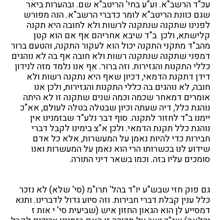
עכ"ד הרשב"א. וע"ע בחי' הריטב"א שם. ובהערות ביאר
שגם כוונת הריטב"א לומר כדברי הרשב"א. הנה מפורש
לפנינו שתקנה שנתקנה לרשות ולא לחובה היא תקנה
קלישתא, ולכן ב"ד שיבא אחריהם אף אם הוא קטן
מהב"ד מתקני התקנה יכול הוא לעקור התקנה, והטעם ברור
דמפני שתקנה שנתקנה רשות ולא חובה אף בה לא נוהגים
כללי התקנות והגזירות. וזה ברור. אף אנו נלמד מזה לנידון
דידן דתקנת הדמאי, דכיון שאף היא נתקנה רשות ולא
חובה, לא נוהגים בה כללי התקנות והגזירות, ולכן אנו
אומרים דמאחר שכמה וכמה שנים שתקנה זו לא היתה
נוהגת כלל, דיה שעתה וכיון שבטלה בטלה לעולם, אא"כ
יימנו ב"ד לחזור לתקנה. סוף דבר נלע"ד שבזמנינו אין
נוהגת כלל תקנת הדמאי. ולכן א"צ בימינו לקבל דברי
חבירות כדי להיות נאמן על המעשרות, אלא כל אדם
שידוע לנו בכשרותו הרי הוא נאמן על המעשרות ואנו
סומכים עליו בזה. וכמו בשאר דיני התורה.
גם פוק חזי שבש"ע יו"ד בהל' תרו"מ (סי' שלא) לא נזכר
כלל ענין קבלת דברי חבירות. וזה סיוע גדול לדברינו. ותנא
דמסייע לן הוא הגאון החזון איש (שביעית סי' י אות ז