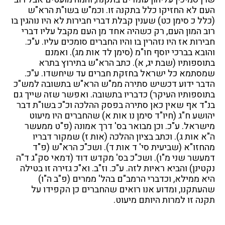
העם לא החזיקו כלל בתקנה זו. וכמ"ש בשו"ת הרא"ש
(כלל כ סימן כט) שענין קבלת דברי חבירות לא היו נוהגין בו
רוב המון העם, רק כשהיה אחד מן העם מקבל עליו דברי
חבירות אז היו נזהרין בו והיו החברים סומכים עליו. ע"כ.
והובא בברכי יוסף חו"מ (סימן לד אות מג). ואמנם
בתוספותיו (שבת יג, א). כתב הרא"ש בתירוץ בתרא
שמסתמא כל ישראל בחזקת חברים עד שיחשדו. ע"כ.
הדבר ידוע דכשיש סתירה ממ"ש הרא"ש בתשובה למש"כ
בתוספותיו העיקר) כדבריו בתשובה. ואפשר שזה שייך גם
בנ"ד אף שאין כאן סתירה בפסק ההלכה וכ"כ בשו"ת דבר
יהושע ח"ג (חיו"ד סימן נו אות א) שהחברים היו מיעוט
מישראל. ע"כ. וכן מבואר בס' דרך אמונה (פ"ט ממעשר
ה"א אות ג). וכתב בציון ההלכה (אות ז) שמקור דבריו
מהחזו"א (שביעית סי' ד אות ד). ושכ"כ הרא"ש (פ"ד
דמעשר שני מ"ו). ושכ"כ בס' מקדש דוד (דמאי סק"ג ד"ה
נקטינן) והביא ראיות לזה. ע"כ. וז"ב. וא"כ גזירה זו בטילה
היא ממילא, וכדברי הרמב"ם בהל' ממרים (פ"ב ה"ו)
שהעתקנו, ומדוע אנו רואים שהחברים כן הקפידו על
תקנה זו למרות היותם מיעוט.