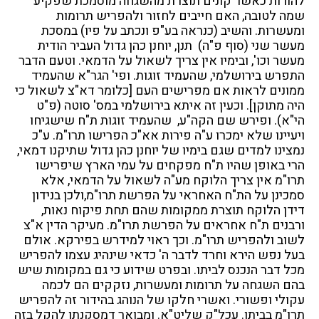
להורות כאשר קונים תוצרת מהשגחה מוסמכת שפקיע
שמה לטובה, האם חייבים לחזור ולהפריש תרומות
ומעשרות. והשיב (כנראה בע"פ ונכתב על פיו) במסכת
מעשר שני (סוף פ"ה) תנן, יוחנן כהן גדול העביר הודית
מעשר וכו', ובימיו אין צריך לשאול על הדמאי. וטעם הדבר
התפרש בירושלמי, שהעמיד זוגות. ופי' הגר"א שהעמיד
ממונים לראות אם מפרישים העם [כלומר דא"צ לשאול כי
היה מתוקן]. וכעין זה איתא בירושלמי במס' סוטה (פ"ט
הי"א). ופירש שם הקה"ע, שהעמיד זוגות ת"ח שישגיחו
ויעיינו שלא ימכרו ע"ה פירות אא"כ הפרישו תרו"מ. ע"כ
נמצינו למדים שגם בימיו של יוחנן כהן גדול שתיקנו דמאי,
הרי באופן שהיו ת"ח מפקחים על עמי הארץ שיפרישו
תרו"מ אין צריך הלוקח מע"ה לשאול על הדמאי, אלא
סמכינן על הת"ח האחראי על הפרשת תרו"מ,ולכן בנידון
דידן הלוקח תוצרת ממקומות שהם תחת פיקוח נאות,
ורבנים ת"ח אחראים על הפרשת תרו"מ. מעיקר הדין א"צ
לשוב ולהפריש תרו"מ. וכך ראוי למידרש בפירקא. אולם
בעל נפש הירא וחרד לדבר ה' כדאי שינהיג עצמו להפריש
מכל דבר הנכנס לביתו. ובפרט שידוע כי גם במקומות שיש
בהם השגחה על תרומות ומעשרות, נזקקים הם לכמה
עקולי ופשורי. ואשרי חלקו של הנוהג בהידור זה להפריש
תרו"מ בביתו. עכל"ק שליט"א. ומבואר דמסקנתו להקל בזה