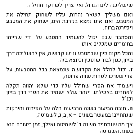
שישליכנה לים הגדול, ואין צריך לשחקה תחילה.
ואם משליך לשאר נהרות, עליו לשחוק תחילה את
המטבע. ואם אינו נמצא בקרבת הים, ישחוק את המטבע
ויפזרנה ברוח.
ומסתבר שגם יכול להשמיד המטבע על ידי שרייתו
בחומרים שמכלים אותו.
ומכל מקום כיון שבמטבע זו יש קדושה, אין להשליכה דרך
בזיון, כגון לבור שופכין וכיוצא בזה.
ז.
יכול לחלל את הקדושה שנמצאת בכל המטבעות, על
פרי שערכו לפחות שווה פרוטה,
וישמיד את הפרי שחילל עליו כדי שלא יהווה תקלה
לאחרים באכילתו. ויזהר שלא ישמיד את הפרי דרך בזיון
וכנ"ל.
ח.
חובת הביעור בשנה הרביעית חלה על הפירות והירקות
שנתחייבו במעשר בשנים – א, ב, ג, לשמיטה,
אך מה שנתחייב משנה ד' לשמיטה ואילך, זמן ביעורם הוא
בשנת השמיטה.