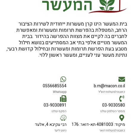
בית המעשר הינו קרן מעשרות ייחודית לשירות הציבור
הרחב, המטפלת בהפרשת תרומות ומעשרות ומאפשרת
לחברים בה לקיים את מצוות ההפרשה בהידור .בבית
המעשר מנויים אלפי בתי אב המסתייעים בנושא חילול
מטבע בעת הפרשת תרומות ומעשרות ובחילול קדושת רבעי,
נתינת מעשר עני לעניים, ומעשר ראשון ללוי.
0556685554
b.m@macon.co.il
כתובת למשלוח דוא"ל
Whatsapp
03-9030891
03-9030580
מספר הטלפון שלנו
הפקס שלנו
מיקוד: 4081003 תא-דואר: 176
רבי עקיבא 4, אלעד
כתובת למשלוח דואר
ניווט ליעד