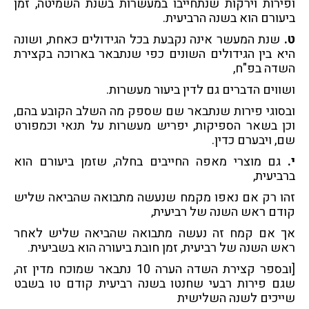
ופירות וירקות שנתחייבו במעשרות בשנת השמיטה, זמן
ביעורם הוא בשנה הרביעית.
ט.
שנת המעשר אינה נקבעת בכל הגידולים כאחת, ושונה
היא בין הגידולים השונים כפי שנתבאר בארוכה ב
קצירת
השדה
בפ"ח,
ושווים הדברים גם לדין ביעור מעשרות.
ובסוגי פירות שנתבאר שם שספק מה השלב הקובע בהם,
וכן בשאר הספיקות, יפריש מעשרות על תנאי וכמפורט
שם, ויבערם כדין.
י.
גם מוצרי מאפה החייבים בחלה, שזמן ביעורם הוא
ברביעית,
זהו רק אם נאפו מקמח שנעשה מתבואה שהביאה שליש
קודם ראש השנה של רביעית,
אך אם קמח זה נעשה מתבואה שהביאה שליש לאחר
ראש השנה של רביעית, זמן חובת ביעורה הוא בשביעית.
[ובספר קצירת השדה הערה 10 נתבאר שמוכח מדין זה,
שגם פירות רבעי שחנטו בשנה רביעית קודם טו בשבט
שייכים לשנה השלישית