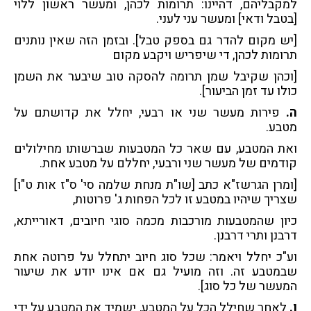
למקבליהם, דהיינו: תרומות לכהן, ומעשר ראשון ללוי
[בטבל ודאי] ומעשר עני לעני.
[יש מקום להדר גם בספק טבל]. ובזמן הזה שאין נותנים
תרומות לכהן, די שיפריש ויקבע מקום
[וכהן שקיבל שמן תרומה להסקה טוב שיבער את השמן
כולו עד זמן הביעור].
ה.
פירות מעשר שני או רבעי, יחלל את קדושתם על
מטבע.
ואת המטבע, עם שאר כל המטבעות שברשותו מחילולים
קודמים של מעשר שני ורבעי, יחללם על מטבע אחת.
[ומרן הגרשז"א כתב [שו"ת מנחת שלמה סי' ס"ז אות ט"ו]
שצריך שיהיו במטבע זו לכל הפחות ג' פרוטות,
כיון שהמטבעות מורכבות מכמה סוגי חיובים, דאורייתא,
דרבנן ותרי דרבנן.
וע"כ יחלל ויאמר: שכל סוג חיוב יתחלל על פרוטה אחת
שבמטבע זה. וזה מועיל גם אם אינו יודע את שיעור
המעשר של כל סוג].
ו.
לאחר שחילל הכל על המטבע, ישמיד את המטבע על ידי