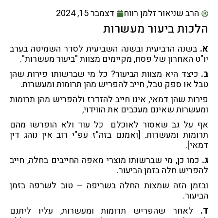
הרב שניאור זלמן רווח
דצמבר 15, 2024
הלכות ביעור מעשרות
א.
בשנה הרביעית ובשנה השביעית לסדר השמיטה בערב
יו"ט האחרון של פסח, מקיימים מצוות "ביעור מעשרות".
ב.
כיצד היא מצוות הביעור? כל מי שברשותו פירות שהן
טבל או ספק טבל, חייב להפריש מהן תרומות ומעשרות.
פירות שהן דמאי, אינו חייב להזדרז ולהפריש מהן תרומות
ומעשרות שאינם מעכבים את הווידוי,
אף על גב שאסור לאוכלם כל עוד ולא הופרשו מהם
תרומות ומעשרות. [ואמנם בזה"ז עפ"י רוב אין נוהג דין
דמאי].
ג.
כמו כן, מי שברשותו מוצרי מאפה החייבים בחלה, חייב
להפריש חלה בזמן הביעור.
ובזמן הזה שמצות החלה בשריפה – טוב לשרפה בזמן
הביעור.
ד.
לאחר שהפריש תרומות ומעשרות, עליו ליתנם