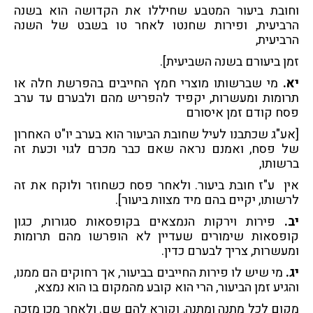
וחובת ביעור המטבע שחיללו את הקדושה הוא בשנה
הרביעית, ופירות שחנטו לאחר טו בשבט של השנה
הרביעית,
זמן ביעורם בשנה השביעית].
יא.
מי שברשותו מוצרי חמץ החייבים בהפרשת חלה או
תרומות ומעשרות, יקפיד להפריש מהם ולבערם עד ערב
פסח קודם זמן איסורם
[אע"ג שכתבנו לעיל שחובת הביעור הוא בערב יו"ט האחרון
של פסח, ואמנם נראה שאם כבר מכרם לגוי וכעת זה
ברשותו,
אין ע"ז חובת ביעור. ולאחר פסח כשחוזר ולוקח את זה
לרשותו, יקיים בהם מיד מצוות ביעור].
יב.
פירות וירקות הנמצאים בקופסאות סגורות, כגון
קופסאות שימורים שעדיין לא הופרשו מהם תרומות
ומעשרות, צריך לבערם כדין.
יג.
מי שיש לו פירות החייבים בביעור, אך רחוקים הם ממנו,
והגיע זמן הביעור, הרי הוא קובע מהמקום בו הוא נמצא,
מקום לכל מתנה ומתנה, וקורא להם שם. ולאחר מכן מזכה