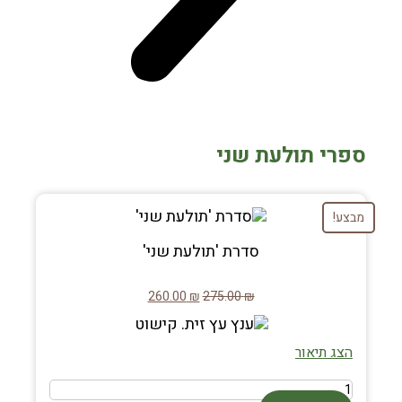
ספרי תולעת שני
מבצע!
סדרת 'תולעת שני'
260.00
₪
275.00
₪
הצג תיאור