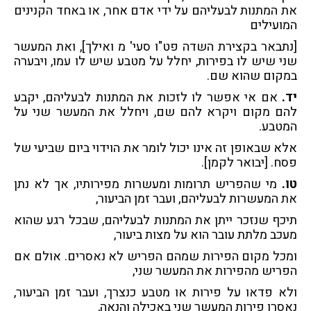
את המתנות לבעליהם על ידי אדם אחר, או באחד הקנינים
המועילים
[נתבאר בקצירת השדה פט"ו סעי' מ ואילך], ואת המעשר
שני שיש לו בפירות, יחלל על מטבע שיש לו עמו, ויבערה
במקום שהוא שם.
יד.
אם אי אפשר לו לזכות את המתנות לבעליהם, יקבע
להם מקום ויקרא להם שם, ויחלל את המעשר שני על
המטבע.
אלא שבאופן זה אינו יכול לומר את הוידוי ביום שביעי של
פסח. [יבואר לקמן].
טו.
מי שהפריש תרומות ומעשרות מפירותיו, אך לא נתן
את המעשרות לבעליהם, ועבר זמן הביעור,
תיכף שנזכר ייתן את המתנות לבעליהם, שבכל רגע שהוא
מעכב מלתת עובר הוא על מצות ביעור,
ומכל מקום הפירות שמהם הפריש לא נאסרים. אולם אם
הפריש מהפירות את המעשר שני,
ולא פדאו על פירות או מטבע כנצרך, ועבר זמן הביעור,
נאסרו פירות המעשר שני באכילה והנאה,