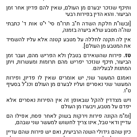
ותיכף שנזכר יבערם מן העולם, שאין להם פדיון אחר זמן
הביעור. והוא הדין בפירות רבעי
[ובשו"ת חלקת השדה ח"ב תרו"מ סי' י"ט אות ד' כתבתי
שה"ה מטבע שלא ביערה בזמנה,
אין לה תקנה לחללה על מטבע קטנה אלא עליו להשמיד
את המטבע מן העולם].
טז.
פירות שהשאירם בטבלן ולא הפריש מהם, ועבר זמן
הביעור, תיכף שנזכר יפריש מהם תרומות ומעשרות, ויתן
המתנות לבעליהם.
ואמנם המעשר שני, יש אומרים שאין לו פדיון, ופירות
המעשר שני נאסרים ועליו לבערם מן העולם וכנ"ל בסעיף
ט"ו.
ויש מצדדין להקל שבאופן זה אין הפירות נאסרים אלא
יפדם על מטבע, ויבערו מן העולם
[ומ"מ הקונה פירות וירקות בשוק לאחר פסח, אפילו הם
עדיין ודאי טבל, אינו צריך לחשוש למעשר שני שבהם,
כיון שהם גידולי השנה הרביעית, ואם יש פירות שהם עדיין