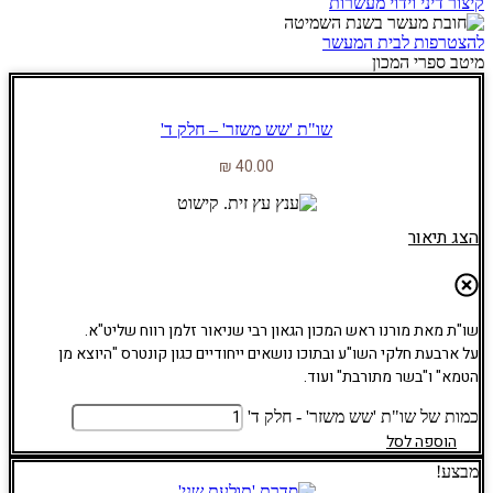
קיצור דיני וידוי מעשרות
להצטרפות לבית המעשר
מיטב ספרי המכון
שו"ת 'שש משזר' – חלק ד'
₪
40.00
הצג תיאור
שו"ת מאת מורנו ראש המכון הגאון רבי שניאור זלמן רווח שליט"א.
על ארבעת חלקי השו"ע ובתוכו נושאים ייחודיים כגון קונטרס "היוצא מן
הטמא" ו"בשר מתורבת" ועוד.
כמות של שו"ת 'שש משזר' - חלק ד'
הוספה לסל
מבצע!