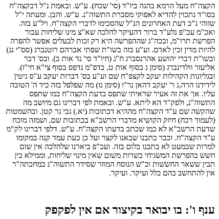
הקצה"ח מעל הרמא בהגה ביו"ד (סי' שכח). ע"ש. ובאמת נ"ל דבקצה"ח
בסו"ד נתכוין להדיא לאפוקי מסברת התשוה"נ. ע"ש. והבן. ומעתה י"ל
שזוהי ג"כ דעת האחרונים הנ"ל שהסכימו לדברי הקצה"ח. ויל"ע בזה.
ואכ"מ עכ"פ נלע"ד ברור דהעיקר להלכה שא"צ מינו שליחות עבור
הפרשת תרו"מ, ובכה"ג שההפרשה היא רק זכות לבעלים אפשר להפרה
להיות מדין זכין לאדם. וע"ע בזה בשו"ת שפתי אברהם רוטנברג (סס"י נג)
ובשו"ת דברי יהושע אהרנסברג ח"ג (חיו"ד סי' נד אות ב). ובס' דבר
אליעזר וולדינברג (סימן ג בסוף אות ט, בדפ"מ נדפס בסוף צי"א חי"ז).
ובגליונות הקהילות יעקב לקצפ"ח שם וע"ע בס' דברות יעקב ע"ס גיטין
לידידנו הרה,ג ר' יעקב דהאן נר"ו (סימן נז) מה שפלפל בזה כיד ה' הטובה
עליו. אך את זה אעיר שראיתי שתפס בדעת הקצה"ח כמו שתפס
התשוה"נ, ולפק"ד הא ליתא. ע"ש. ובאמת לפי דברינו גם מיושב מה
שהקשה שם ע"ד הקצה"ח מההיא דכתובות (יא.) גבי גר קטן. ובהשמטות
(לעמוד רכח) חיזק הקושיא מדברי הרשב"א בכתובות שם, ושמזה מוכח
שדעת הרשב"א לא כמו שכתב בדעתו הקצה"ח. ע"ש. דלפי דברינו לק"מ
ע"ד הקצה"ח. וכבר כתבנו שבאנו לקצר ועל כן כעת עמד קנה במקומו
למרות שכמעט לא כתבנו כלום בזה. ועכ"פ ביארנו שלהלכה אין שום
חשש בהפרשת המשגיחי כשרות משום שאין מינוי שליחות, וממילא בין
תבין ששאר החששות וכ"ש הנוסח המוזר שסידר התשוה"נ במחכתה"ר
אין להתחשב בהם כלל ועיקר. ועיקר.
ענף ו': בו יבואר בקיצור אם אין לפקפק