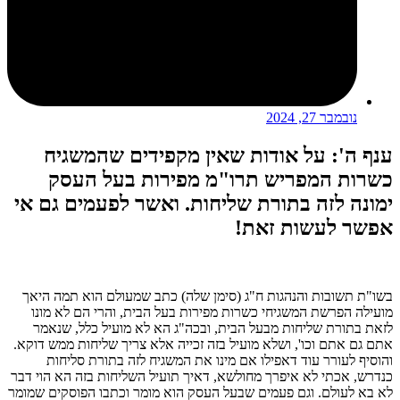
נובמבר 27, 2024
ענף ה': על אודות שאין מקפידים שהמשגיח
כשרות המפריש תרו"מ מפירות בעל העסק
ימונה לזה בתורת שליחות. ואשר לפעמים גם אי
אפשר לעשות זאת!
בשו"ת תשובות והנהגות ח"ג (סימן שלה) כתב שמעולם הוא תמה היאך
מועילה הפרשת המשגיחי כשרות מפירות בעל הבית, והרי הם לא מונו
לזאת בתורת שליחות מבעל הבית, ובכה"ג הא לא מועיל כלל, שנאמר
אתם גם אתם וכו', ושלא מועיל בזה זכייה אלא צריך שליחות ממש דוקא.
והוסיף לעורר עוד דאפילו אם מינו את המשגיח לזה בתורת סליחות
כנדרש, אכתי לא איפרך מחולשא, דאיך תועיל השליחות בזה הא הוי דבר
לא בא לעולם. וגם פעמים שבעל העסק הוא מומר וכתבו הפוסקים שמומר