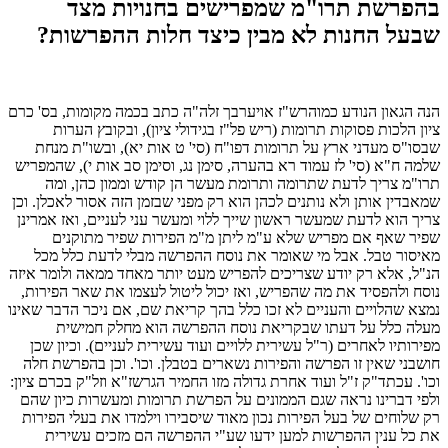
בהפרשת תרו"מ שמפרישים בחנויות מצד
שבעל החנות לא מבין כיצד חלות ההפרשות?
הנה הגאון הנודע כמוהרש"ז אויערבך זלה"ה כתב בכמה מקומות, בס' כרם
ציון הלכות פסוקות תרומות (ריש פל"ז בגידולי ציון), ובקובץ הערות
שבסו"ס מעדני ארץ על תרומות דפו"ח (סי' ט אות יא), ובשו"ת מנחת
שלמה ח"א (סי' לז עמוד רא בהערה, סימן נג, וסימן סב אות י), שהמפריש
תרו"מ צריך לדעת שתרומה ותרומת מעשר הן קודש וממון כהן, ומה
שמאבדין אותן ולא נותנים לכהן הוא רק מפני שבזמן הזה אסור לאכלן. וכן
צריך הוא לדעת שמעשר ראשון שייך ללוי ומעשר עני לעניים, ואז אמרינן
שפיר שאף אם מפריש שלא ע"מ ליתן מ"מ הפירות שפיר מתוקנים
מאיסור טבל. אבל מי שאומר את נוסח ההפרשה מבלי לדעת כלל מכל
הנ"ל, אלא רק יודע שצריכים להפריש מעט יותר מאחד ממאה ולומר איזה
נוסח ולהפסיד את מה שהפריש, ואז יכול ליטול לעצמו את שאר הפירות,
נמצא שהלויים והעניים לא זכו כלל בהך קריאת שם, אם ניכר הדבר שאינו
מעלה כלל על דעתו שבקריאת נוסח ההפרשה הוא מחלק חמישית
מפירותיו לאחרים (ר"ל עשירית ללויים ועוד עשירית לעניים). וכיון שכן
חושבני שאין זו הפרשה והפירות נשארים בטבלן. וכו'. וכן בהפרשת חלה
וכו'. עכתד"ק ז"ל ועוד אחרת גדולה מזו החמיר הגרשז"א וזל"ק בכרם ציון:
ולפי דברינו נראה שגם הממונים על הפרשת תרומות ומעשרות כיון שהם
רק שלוחים של בעל הפירות נכון מאוד שיסבירו וילמדו את בעלי הפירות
את כל ענין ההפרשות למען ידעו שע"י ההפרשה הם מזכים עשירית