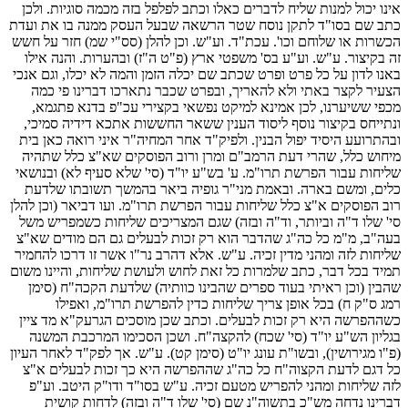
אינו יכול למנות שליח לדברים כאלו וכתב לפלפל בזה מכמה סוגיות. ולכן
כתב שם בסו"ד לתקן נוסח שטר הרשאה שבעל העסק ממנה בו את ועדת
הכשרות או שלוחם וכו'. עכת"ד. וע"ש. וכן להלן (סס"י שמ) חזר על חשש
זה בקיצור. ע"ש. וע"ע בס' משפטי ארץ (פ"ט ה"ז) ובהערות. והנה אילו
באנו לדון על כל פרט ופרט שכתב שם יכלה הזמן והמה לא יכלו, וגם אנכי
הצעיר לקצר באתי ולא להאריך, ובפרט שכבר נתארכו דברינו פי כמה
מכפי ששיערנו, לכן אמינא למיקט נפשאי בקצירי עכ"פ בדנא פתגמא,
ונתייחס בקיצור נוסף ליסוד הענין ששאר החששות אתכא דידיה סמיכי,
ובהתרועע היסיד יפול הבנין. ולפיק"ד אחר המחיה"ר איני רואה כאן בית
מיחוש כלל, שהרי דעת הרמב"ם ומרן ורוב הפוסקים שא"צ כלל שתהיה
שליחות עבור הפרשת תרו"מ. ע' בש"ע יו"ד (סי' שלא סעיף לא) ובנושאי
כלים, ומשם בארה. ובאמת מני"ר גופיה ביאר בהמשך תשובתו שלדעת
רוב הפוסקים א"צ כלל שליחות עבור הפרשת תרו"מ. ועו דביאר (וכן להלן
סי' שלו ד"ה וביותר, וד"ה ובזה) שגם המצריכים שליחות כשמפריש משל
בעה"ב, מ"מ כל כה"ג שהדבר הוא רק זכות לבעלים גם הם מודים שא"צ
שליחות לזה ומהני מדין זכיה. ע"ש. אלא דהרב נר"ו אשר זו דרכו להחמיר
תמיד בכל דבר, כתב שלמרות כל זאת לחוש ולעושת שליחות, והיינו משום
שהבין (וכן ראיתי בעוד ספרים שהבינו כוותיה) שלדעת הקכה"ח (סימן
רמג ס"ק ח) בכל אופן צריך שליחות כדין להפרשת תרו"מ, ואפילו
כשההפרשה היא רק זכות לבעלים. וכתב שכן מוסכים הגרעק"א מד ציין
בגליון הש"ע יו"ד (סי' שכח) להקצה"ח. ושכן הסכימו המרכבת המשנה
(פ"ו מגירושין), ובשו"ת עונג יו"ט (סימן קט). ע"ש. אך לפק"ד לאחר העיון
כל דגם לדעת הקצוה"ח כל כה"ג שההפרשה היא כך זכות לבעלים א"צ
לזה שליחות ומהני להפריש מטעם זכיה. ע"ש בסו"ד ודו"ק היטב. וע"פ
דברינו נדחה מש"כ בתשוה"נ שם (סי' שלו ד"ה ובזה) לדחות קושית