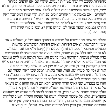
מהפירות לשבט לוי ועוד עשירית לעניים, שהרי אם אנו יודעים בבירור
שבעל הבית אינו יודע מזה והוא רק מסכים להפסיד מעט מהפירות, ותו לא
מידי, איך אפשר שהממונה יהיה בעלים לחלק אחד מחמשה מהפירות
לאחרים, ואם באמת אין האחרים זוכים בפירות, הרי אמרן דמסתבר דאין
זה חשיב כלל הפרשה וכו'. עכ"ד. ונמשך אחרי בשו"ת תשובות והנהגות
ח"ג (סימן שם). וכן הובא להלכה בס' משפטי ארץ אידלשטיין על הל'
תרו"מ (במבוא הספר עמוד לב, ובריש פרק י'), ובס' ביכורי שדה רוח
(עמוד קפד), ועוד.
ואולם במאמר אחר ישבנו על מדוכה זו באורך בעזה שו"ת, והעלינו שאם
שע"י ההפרשות יוצאים הפירות יוצאים הפירות המופרשים מרשות
הבעלים וכמבואר בפסחים (מו:) ובסנהדרין (קיב:) מ"מ גם אם המפריש
לא נתכוון לזה כלל אין זה מעכב, אלא בעצם התרצותו שיחולו ההפרשות
כדין ממילא נעשית התרומה ממון כהנים והמעשר ראשון ממון לוים ומעשר
עני ממון עניים אף ללא ידיעתו והסכמתו. והבאנו לזה ראיה מדברי הרא"ש
בפ"ק דקדושין (סי' כ) וסיעתו, ושכ"פ מרן בש"ע או"ח (סי' יד בסופו)
ואה"ע (סי' כח סעיף יט). ועוד. ועוד ביארנו דמכל שכן דאתי שפיר אם
אותו ע"ה אינו מפריש בעצמו אלא מבקש מת"ח שיפריש לו, דבכה"ג הרי
הוא סומך ומסכים לכל אשר יעשה שליחו בפירותיו. ועוד הבאנו שכבר
הורו כן במפורש שני גאוני הדור הקודם הלא הם הגאון החזון איש (דמאי
סי' טו אות ו בסופו) שכ' בפשיטות שע"ה שאמר לחבר לתקן את כריו,
הולך החבר ותורם ומעשר כדין, וא"צ החבר לבאר לפני הע"ה מה שעושה
בהפרשות, אלא כל שסמך המשלח דעתו על מעשה השליח חשיב שליחות
אף שנעלם ממנו פרטי הדבר, וריצוי לדבר הסתום הוי ריצוי, ואין ידיעת
הפרטים מעכבת, וכן הדין בכל מכירות והקנאות. עכ"ל. וכן הגרצ"פ