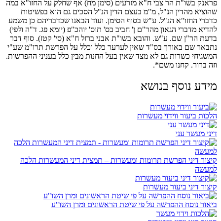
פראנק בשו"ת הר צבי ח"א מזרעים (סימן מח) אף שחלק על החזו"א במה
שהוציא מהדין הנ"ל, מ"מ בעצם הדין הנ"ל הסכים גם הוא בפשיטות
כדברי החזו"א הנ"ל. ע"ש בסוף הסימן. ועוד הבאנו שכדבריהם כן משמע
להדיא מדברי הגאון מהר"ם ן' חביב בס' תוס' יוהכ"פ (יומא פג. ד"ה ולפי)
בדעת הר"ן שם. ע"ש. והובא בשו"ת אבני ברזל ח"א (סי' קטז). סוף דבר
נתבאר שם באורך בס"ד שאין לערער כלל וכלל על הפרשת תרו"מ שע"י
המשגיחי כשרות גם לא מצד שאין בעל החנות מבין כלל בעניני ההפרשות.
וזה ברור. קחנו משם
*
.
מידע נוסף בנושא
הלכות ביעור ווידוי מעשרות
דיני מעשר עני
קיצור דיני הפרשת תרומות ומעשרות – תמצית דיני המעשרות הלכה
למעשה
קיצור דיני ביעור מעשרות
ביאור נוסח ההפרשה על פי שיטת הראשונים ומרן השו"ע