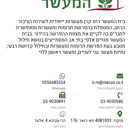
בית המעשר הינו קרן מעשרות ייחודית לשירות הציבור
הרחב, המטפלת בהפרשת תרומות ומעשרות ומאפשרת
לחברים בה לקיים את מצוות ההפרשה בהידור .בבית
המעשר מנויים אלפי בתי אב המסתייעים בנושא חילול
מטבע בעת הפרשת תרומות ומעשרות ובחילול קדושת רבעי,
נתינת מעשר עני לעניים, ומעשר ראשון ללוי.
0556685554
b.m@macon.co.il
כתובת למשלוח דוא"ל
Whatsapp
03-9030891
03-9030580
מספר הטלפון שלנו
הפקס שלנו
מיקוד: 4081003 תא-דואר: 176
רבי עקיבא 4, אלעד
כתובת למשלוח דואר
ניווט ליעד