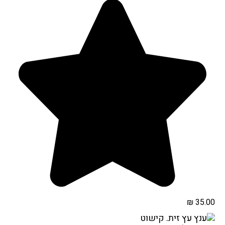
₪
35.00