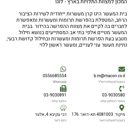
בית המעשר הינו קרן מעשרות ייחודית לשירות הציבור
הרחב, המטפלת בהפרשת תרומות ומעשרות ומאפשרת
לחברים בה לקיים את מצוות ההפרשה בהידור .בבית
המעשר מנויים אלפי בתי אב המסתייעים בנושא חילול
מטבע בעת הפרשת תרומות ומעשרות ובחילול קדושת רבעי,
נתינת מעשר עני לעניים, ומעשר ראשון ללוי.
0556685554
b.m@macon.co.il
כתובת למשלוח דוא"ל
Whatsapp
03-9030891
03-9030580
מספר הטלפון שלנו
הפקס שלנו
מיקוד: 4081003 תא-דואר: 176
רבי עקיבא 4, אלעד
כתובת למשלוח דואר
ניווט ליעד