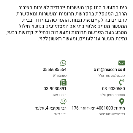
בית המעשר הינו קרן מעשרות ייחודית לשירות הציבור
הרחב, המטפלת בהפרשת תרומות ומעשרות ומאפשרת
לחברים בה לקיים את מצוות ההפרשה בהידור .בבית
המעשר מנויים אלפי בתי אב המסתייעים בנושא חילול
מטבע בעת הפרשת תרומות ומעשרות ובחילול קדושת רבעי,
נתינת מעשר עני לעניים, ומעשר ראשון ללוי.
0556685554
b.m@macon.co.il
כתובת למשלוח דוא"ל
Whatsapp
03-9030891
03-9030580
מספר הטלפון שלנו
הפקס שלנו
מיקוד: 4081003 תא-דואר: 176
רבי עקיבא 4, אלעד
כתובת למשלוח דואר
ניווט ליעד