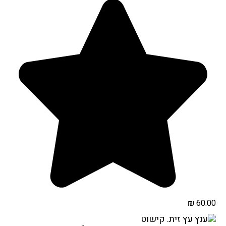
₪
60.00